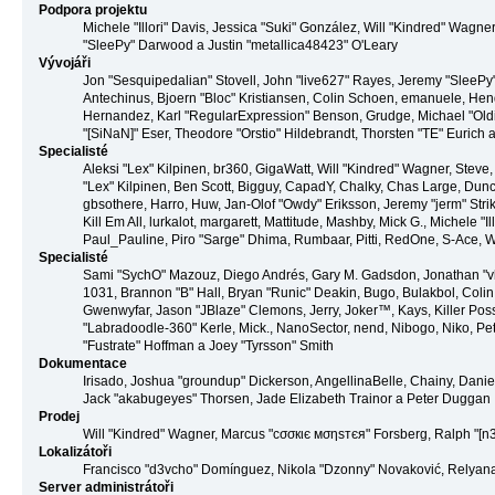
Podpora projektu
Michele "Illori" Davis, Jessica "Suki" González, Will "Kindred" Wag
"SleePy" Darwood a Justin "metallica48423" O'Leary
Vývojáři
Jon "Sesquipedalian" Stovell, John "live627" Rayes, Jeremy "SleeP
Antechinus, Bjoern "Bloc" Kristiansen, Colin Schoen, emanuele, Hen
Hernandez, Karl "RegularExpression" Benson, Grudge, Michael "Old
"[SiNaN]" Eser, Theodore "Orstio" Hildebrandt, Thorsten "TE" Eurich 
Specialisté
Aleksi "Lex" Kilpinen, br360, GigaWatt, Will "Kindred" Wagner, Steve, 
"Lex" Kilpinen, Ben Scott, Bigguy, CapadY, Chalky, Chas Large, Dun
gbsothere, Harro, Huw, Jan-Olof "Owdy" Eriksson, Jeremy "jerm" Strik
Kill Em All, lurkalot, margarett, Mattitude, Mashby, Mick G., Michele "Il
Paul_Pauline, Piro "Sarge" Dhima, Rumbaar, Pitti, RedOne, S-Ace,
Specialisté
Sami "SychO" Mazouz, Diego Andrés, Gary M. Gadsdon, Jonathan "
1031, Brannon "B" Hall, Bryan "Runic" Deakin, Bugo, Bulakbol, Coli
Gwenwyfar, Jason "JBlaze" Clemons, Jerry, Joker™, Kays, Killer Po
"Labradoodle-360" Kerle, Mick., NanoSector, nend, Nibogo, Niko, Pete
"Fustrate" Hoffman a Joey "Tyrsson" Smith
Dokumentace
Irisado, Joshua "groundup" Dickerson, AngellinaBelle, Chainy, Dani
Jack "akabugeyes" Thorsen, Jade Elizabeth Trainor a Peter Duggan
Prodej
Will "Kindred" Wagner, Marcus "cσσкιє мσηѕтєя" Forsberg, Ralph "[n3
Lokalizátoři
Francisco "d3vcho" Domínguez, Nikola "Dzonny" Novaković, Relyana
Server administrátoři