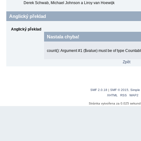
Derek Schwab, Michael Johnson a Liroy van Hoewijk
Anglický překlad
Anglický překlad
Nastala chyba!
count(): Argument #1 ($value) must be of type Countable
Zpět
SMF 2.0.18
|
SMF © 2015
,
Simple
XHTML
RSS
WAP2
Stránka vytvořena za 0.025 sekund