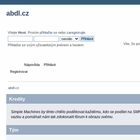
abdl.cz
Vítejte
Host
. Prosím
přihlašte se
nebo
zaregistrujte
.
Víte, že po
Přihlašte se svým uživatelským jménem a heslem.
Domů
Nápověda
Přihlásit
Registrovat
abdl.cz
Kredity
Simple Machines by tímto chtělo poděkovat každému, kdo se podílel na SMF
vazbu a pomáhali nám tak zdokonalit fórum k obrazu svému.
Tým