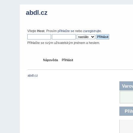
abdl.cz
Vítejte
Host
. Prosím
přihlašte se
nebo
zaregistrujte
.
Přihlašte se svým uživatelským jménem a heslem.
Domů
Nápověda
Přihlásit
abdl.cz
Varov
Přih