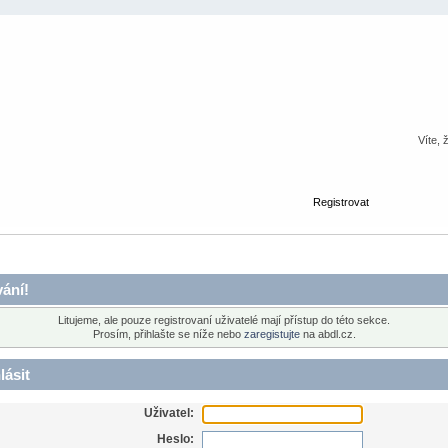
Víte, 
Registrovat
ání!
Litujeme, ale pouze registrovaní uživatelé mají přístup do této sekce.
Prosím, přihlašte se níže nebo
zaregistujte
na abdl.cz.
lásit
Uživatel:
Heslo: