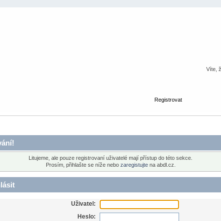
Víte, 
Registrovat
ání!
Litujeme, ale pouze registrovaní uživatelé mají přístup do této sekce.
Prosím, přihlašte se níže nebo
zaregistujte
na abdl.cz.
lásit
Uživatel:
Heslo: