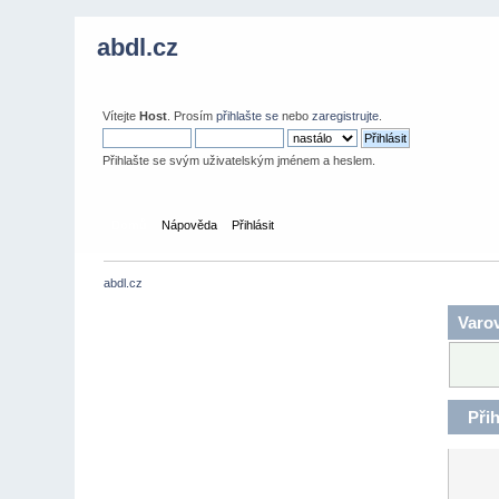
abdl.cz
Vítejte
Host
. Prosím
přihlašte se
nebo
zaregistrujte
.
Přihlašte se svým uživatelským jménem a heslem.
Domů
Nápověda
Přihlásit
abdl.cz
Varov
Přih