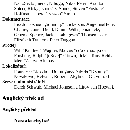
NanoSector, nend, Nibogo, Niko, Peter "Arantor"
Spicer, Ricky., snork13, Spuds, Steven "Fustrate"
Hoffman a Joey "Tyrsson" Smith
Dokumentace
Irisado, Joshua "groundup" Dickerson, AngellinaBelle,
Chainy, Daniel Diehl, Dannii Willis, emanuele,
Graeme Spence, Jack "akabugeyes" Thorsen, Jade
Elizabeth Trainor a Peter Duggan
Prodej
Will "Kindred" Wagner, Marcus "cσσкιє мσηѕтєя"
Forsberg, Ralph "[n3rve]" Otowo, rickC, Tony Reid a
Mert "Antes" Alınbay
Lokalizátoři
Francisco "d3vcho" Domínguez, Nikola "Dzonny"
Novaković, Relyana, Robert., Akyhne a GravuTrad
Server administrátoři
Derek Schwab, Michael Johnson a Liroy van Hoewijk
Anglický překlad
Anglický překlad
Nastala chyba!