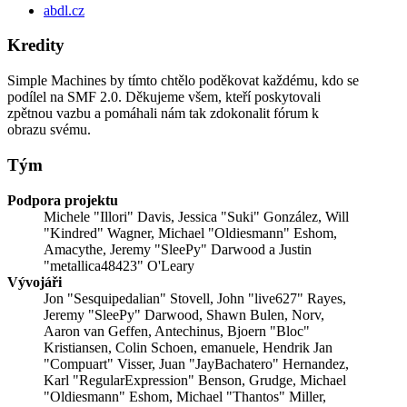
abdl.cz
Kredity
Simple Machines by tímto chtělo poděkovat každému, kdo se
podílel na SMF 2.0. Děkujeme všem, kteří poskytovali
zpětnou vazbu a pomáhali nám tak zdokonalit fórum k
obrazu svému.
Tým
Podpora projektu
Michele "Illori" Davis, Jessica "Suki" González, Will
"Kindred" Wagner, Michael "Oldiesmann" Eshom,
Amacythe, Jeremy "SleePy" Darwood a Justin
"metallica48423" O'Leary
Vývojáři
Jon "Sesquipedalian" Stovell, John "live627" Rayes,
Jeremy "SleePy" Darwood, Shawn Bulen, Norv,
Aaron van Geffen, Antechinus, Bjoern "Bloc"
Kristiansen, Colin Schoen, emanuele, Hendrik Jan
"Compuart" Visser, Juan "JayBachatero" Hernandez,
Karl "RegularExpression" Benson, Grudge, Michael
"Oldiesmann" Eshom, Michael "Thantos" Miller,