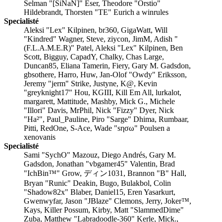
Selman "[SiNaN]" Eser, Theodore "Orstio"
Hildebrandt, Thorsten "TE" Eurich a winrules
Specialisté
Aleksi "Lex" Kilpinen, br360, GigaWatt, Will
"Kindred" Wagner, Steve, ziycon, JimM, Adish "
(F.L.A.M.E.R)" Patel, Aleksi "Lex" Kilpinen, Ben
Scott, Bigguy, CapadY, Chalky, Chas Large,
Duncan85, Eliana Tamerin, Fiery, Gary M. Gadsdon,
gbsothere, Harro, Huw, Jan-Olof "Owdy" Eriksson,
Jeremy "jerm" Strike, Justyne, K@, Kevin
"greyknight17" Hou, KGIII, Kill Em All, lurkalot,
margarett, Mattitude, Mashby, Mick G., Michele
"Illori" Davis, MrPhil, Nick "Fizzy" Dyer, Nick
"Ha²", Paul_Pauline, Piro "Sarge" Dhima, Rumbaar,
Pitti, RedOne, S-Ace, Wade "sησω" Poulsen a
xenovanis
Specialisté
Sami "SychO" Mazouz, Diego Andrés, Gary M.
Gadsdon, Jonathan "vbgamer45" Valentin, Brad
"IchBin™" Grow, ディン1031, Brannon "B" Hall,
Bryan "Runic" Deakin, Bugo, Bulakbol, Colin
"Shadow82x" Blaber, Daniel15, Eren Yasarkurt,
Gwenwyfar, Jason "JBlaze" Clemons, Jerry, Joker™,
Kays, Killer Possum, Kirby, Matt "SlammedDime"
Zuba, Matthew "Labradoodle-360" Kerle, Mick.,