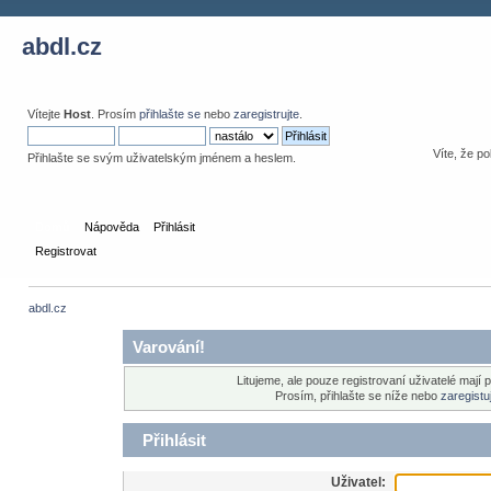
abdl.cz
Vítejte
Host
. Prosím
přihlašte se
nebo
zaregistrujte
.
Víte, že po
Přihlašte se svým uživatelským jménem a heslem.
Domů
Nápověda
Přihlásit
Registrovat
abdl.cz
Varování!
Litujeme, ale pouze registrovaní uživatelé mají 
Prosím, přihlašte se níže nebo
zaregistu
Přihlásit
Uživatel: