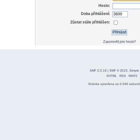
Heslo:
Doba přihlášení:
Zůstat stále přihlášen:
Zapomněli jste heslo?
SMF 2.0.18
|
SMF © 2015
,
Simple
XHTML
RSS
WAP2
Stránka vytvořena za 0.046 sekund