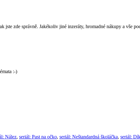
 jste zde správně. Jakékoliv jiné inzeráty, hromadné nákupy a vše p
émata :-)
ál: Nález
,
seriál: Past na očko
,
seriál: Neštandardná školáčka
,
seriál: D