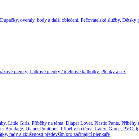
Dupačky, overaly, body a další oblečení
,
Pečovatelské služby
,
Dětský p
rázové plenky
,
Látkové plenky / igelitové kalhotky
,
Plenky a sex
y, Little Girls
,
Příběhy na téma: Diaper Lover, Plastic Pants
,
Příběhy 
per Bondage, Diaper Punitions
,
Příběhy na téma: Latex, Guma, PVC, I
tky, rady a zkušenosti především pro začínající plenkaře