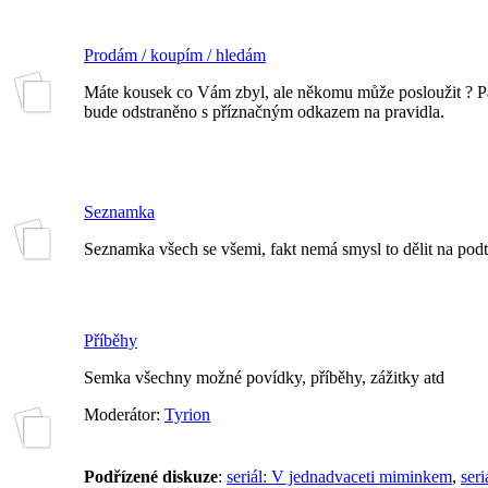
Prodám / koupím / hledám
Máte kousek co Vám zbyl, ale někomu může posloužit ? Pak
bude odstraněno s příznačným odkazem na pravidla.
Seznamka
Seznamka všech se všemi, fakt nemá smysl to dělit na podt
Příběhy
Semka všechny možné povídky, příběhy, zážitky atd
Moderátor:
Tyrion
Podřízené diskuze
:
seriál: V jednadvaceti miminkem
,
seri