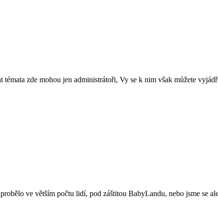
t témata zde mohou jen administrátoři, Vy se k nim však můžete vyjádři
probělo ve větším počtu lidí, pod záštitou BabyLandu, nebo jsme se al