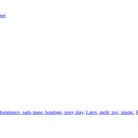
net
 dominance, sado maso, bondage, pony play
,
Latex, igelit, pvc, plastic
,
P