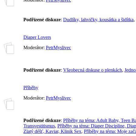
Podřízené diskuze
:
Dudlíky, lahvičky, kousátka a šidítka
,
Diaper Lovers
Moderátor:
PetrMyslivec
Podřízené diskuze
:
Všeobecná diskuse o plenkách
,
Jedno
Příběhy
Moderátor:
PetrMyslivec
Podřízené diskuze
:
Příběhy na téma: Adult Baby, Teen Bab
Transvestitismus
,
Příběhy na téma: Diaper Discipline, Dia
Zlatý déšť, Kaviar, Klinik Sex
,
Příběhy na téma: Moje začá