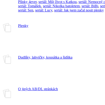
Plínky 4ever
,
seriál: Můj život s Katkou
,
seriál: Nemocný 
seriál: Tomášek
,
seriál: Nikolka batoletem
,
seriál: BiBi
,
ser
seriál: Sen
,
seriál: Lucy
,
seriál: Jak jsem začal nosit plenky
Plenky
Dudlíky, lahvičky, kousátka a šidítka
O jiných AB/DL stránkách