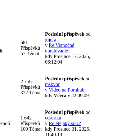
Poslední příspěvek
od
jojora
681
v
Re:Vianočné
Příspěvků
t.
upratovanie
57 Témat
kdy Prosince 17, 2025,
06:12:04
Poslední příspěvek
od
2 756
mskvor
Příspěvků
v
Video na Pornhub
372 Témat
kdy
Včera
v 22:09:09
Poslední příspěvek
od
1 642
cesestka
espoň
Příspěvků
v
Re:Nějaký sraz?
100 Témat
kdy Prosince 31, 2025,
11:40:19