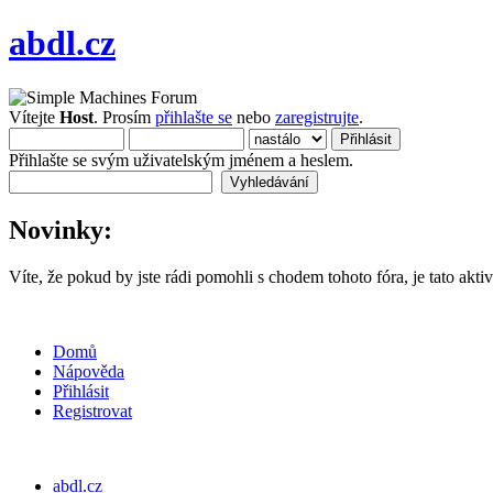
abdl.cz
Vítejte
Host
. Prosím
přihlašte se
nebo
zaregistrujte
.
Přihlašte se svým uživatelským jménem a heslem.
Novinky:
Víte, že pokud by jste rádi pomohli s chodem tohoto fóra, je tato aktiv
Domů
Nápověda
Přihlásit
Registrovat
abdl.cz