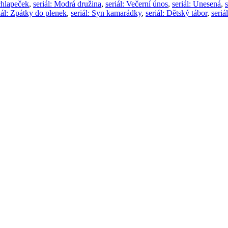
chlapeček
,
seriál: Modrá družina
,
seriál: Večerní únos
,
seriál: Unesená
,
iál: Zpátky do plenek
,
seriál: Syn kamarádky
,
seriál: Dětský tábor
,
seriá