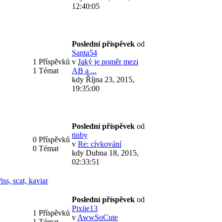
12:40:05
Poslední příspěvek
od
Santa54
1 Příspěvků
v
Jaký je poměr mezi
1 Témat
AB a ...
kdy Října 23, 2015,
19:35:00
Poslední příspěvek
od
tinby
0 Příspěvků
v
Re: cívkování
0 Témat
kdy Dubna 18, 2015,
02:33:51
iss, scat, kaviar
Poslední příspěvek
od
Pixiie13
1 Příspěvků
v
AwwSoCute
1 Témat