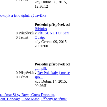
kdy Dubna 30, 2015,
12:36:12
okojík a jeho úplná výbavička
Poslední příspěvek
od
Bibinko
0 Příspěvků
v
PŘESUNUTO: Seni
0 Témat
Quatro
kdy Června 09, 2015,
20:30:00
Poslední příspěvek
od
gumplík
0 Příspěvků
v
Re: Pokakaly jsme se
0 Témat
spo...
kdy Dubna 14, 2015,
00:26:51
na téma: Sissy Boys, Cross Dressing,
gelit, Bondage, Sado Maso
,
Příběhy na téma: