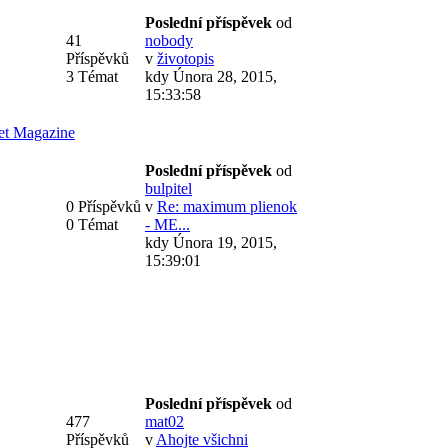
Poslední příspěvek
od
41
nobody
Příspěvků
v
životopis
3 Témat
kdy Února 28, 2015,
15:33:58
et Magazine
Poslední příspěvek
od
bulpitel
0 Příspěvků
v
Re: maximum plienok
0 Témat
- ME...
kdy Února 19, 2015,
15:39:01
Poslední příspěvek
od
477
mat02
Příspěvků
v
Ahojte všichni