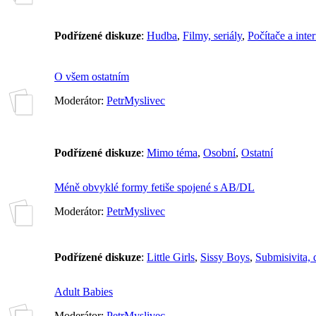
Podřízené diskuze
:
Hudba
,
Filmy, seriály
,
Počítače a inter
O všem ostatním
Moderátor:
PetrMyslivec
Podřízené diskuze
:
Mimo téma
,
Osobní
,
Ostatní
Méně obvyklé formy fetiše spojené s AB/DL
Moderátor:
PetrMyslivec
Podřízené diskuze
:
Little Girls
,
Sissy Boys
,
Submisivita,
Adult Babies
Moderátor:
PetrMyslivec