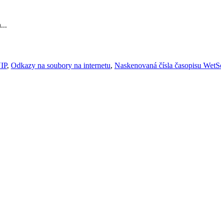
...
IP
,
Odkazy na soubory na internetu
,
Naskenovaná čísla časopisu WetS