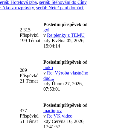
seriál: Hotelová izba
,
seriál: Stěhování do Číny
,
l: Ako z rozprávky
,
seriál: Neteř paní domácí
,
Poslední příspěvek
od
2 315
gxl
Příspěvků
v
Re:plenky z TEMU
199 Témat
kdy Května 05, 2026,
15:04:14
Poslední příspěvek
od
nuk5
289
v
Re: Výroba vlastného
Příspěvků
dud...
21 Témat
kdy Února 27, 2026,
07:53:01
Poslední příspěvek
od
377
martinpcz
Příspěvků
v
Re:VK video
51 Témat
kdy Června 16, 2026,
17:41:57