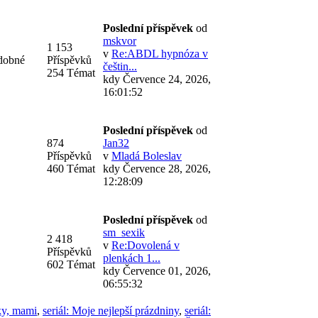
Poslední příspěvek
od
mskvor
1 153
v
Re:ABDL hypnóza v
odobné
Příspěvků
češtin...
254 Témat
kdy Července 24, 2026,
16:01:52
Poslední příspěvek
od
874
Jan32
Příspěvků
v
Mladá Boleslav
460 Témat
kdy Července 28, 2026,
12:28:09
Poslední příspěvek
od
sm_sexik
2 418
v
Re:Dovolená v
Příspěvků
plenkách 1...
602 Témat
kdy Července 01, 2026,
06:55:32
íky, mami
,
seriál: Moje nejlepší prázdniny
,
seriál: