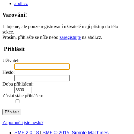
abdl.cz
Varování!
Litujeme, ale pouze registrovaní uživatelé mají přístup do této
sekce.
Prosím, přihlašte se níže nebo
zaregistujte
na abdl.cz.
Přihlásit
Uživatel:
Heslo:
Doba přihlášení:
Zůstat stále přihlášen:
Zapomněli jste heslo?
SMF 2.0.18
|
SMF © 2015
,
Simple Machines