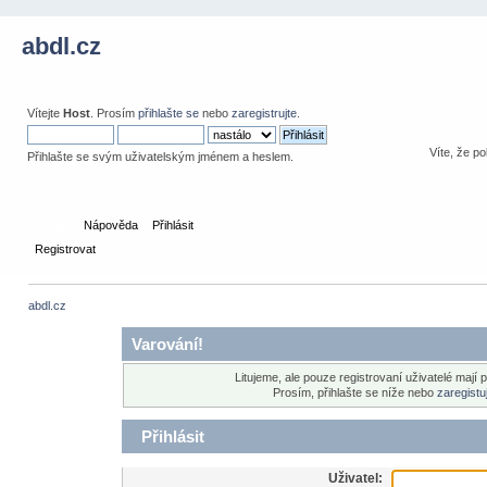
abdl.cz
Vítejte
Host
. Prosím
přihlašte se
nebo
zaregistrujte
.
Víte, že po
Přihlašte se svým uživatelským jménem a heslem.
Domů
Nápověda
Přihlásit
Registrovat
abdl.cz
Varování!
Litujeme, ale pouze registrovaní uživatelé mají 
Prosím, přihlašte se níže nebo
zaregistu
Přihlásit
Uživatel: