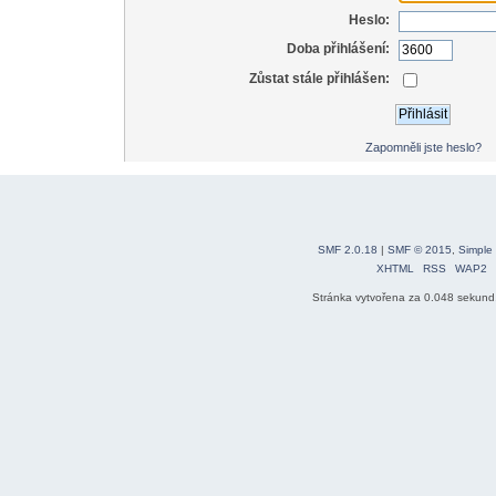
Heslo:
Doba přihlášení:
Zůstat stále přihlášen:
Zapomněli jste heslo?
SMF 2.0.18
|
SMF © 2015
,
Simple
XHTML
RSS
WAP2
Stránka vytvořena za 0.048 sekund