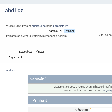
abdl.cz
Vítejte
Host
. Prosím
přihlašte se
nebo
zaregistrujte
.
Víte, že po
Přihlašte se svým uživatelským jménem a heslem.
Domů
Nápověda
Přihlásit
Registrovat
abdl.cz
Varování!
Litujeme, ale pouze registrovaní uživatelé mají 
Prosím, přihlašte se níže nebo
zaregistu
Přihlásit
Uživatel: