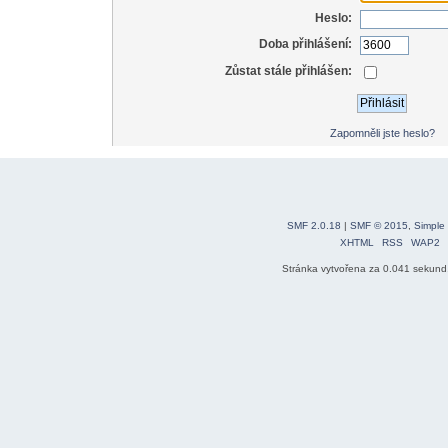
Heslo:
Doba přihlášení:
Zůstat stále přihlášen:
Zapomněli jste heslo?
SMF 2.0.18
|
SMF © 2015
,
Simple
XHTML
RSS
WAP2
Stránka vytvořena za 0.041 sekund