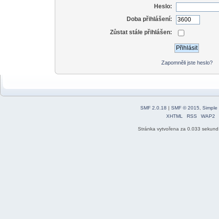
Heslo:
Doba přihlášení:
Zůstat stále přihlášen:
Zapomněli jste heslo?
SMF 2.0.18
|
SMF © 2015
,
Simple
XHTML
RSS
WAP2
Stránka vytvořena za 0.033 sekund