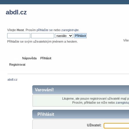
abdl.cz
Vítejte
Host
. Prosím
přihlašte se
nebo
zaregistrujte
.
Víte
Přihlašte se svým uživatelským jménem a heslem.
Domů
Nápověda
Přihlásit
Registrovat
abdl.cz
Varování!
Litujeme, ale pouze registrovaní uživatelé mají 
Prosím, přihlašte se níže nebo
zaregistu
Přihlásit
Uživatel: