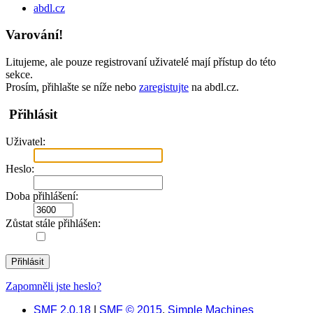
abdl.cz
Varování!
Litujeme, ale pouze registrovaní uživatelé mají přístup do této
sekce.
Prosím, přihlašte se níže nebo
zaregistujte
na abdl.cz.
Přihlásit
Uživatel:
Heslo:
Doba přihlášení:
Zůstat stále přihlášen:
Zapomněli jste heslo?
SMF 2.0.18
|
SMF © 2015
,
Simple Machines