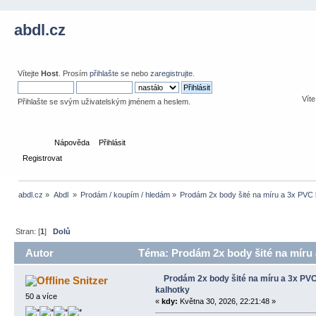
abdl.cz
Vítejte
Host
. Prosím
přihlašte se
nebo
zaregistrujte
.
Víte
Přihlašte se svým uživatelským jménem a heslem.
Domů
Nápověda
Přihlásit
Registrovat
abdl.cz
»
Abdl 
»
Prodám / koupím / hledám
»
Prodám 2x body šité na míru a 3x PVC 
Stran: [
1
]
Dolů
Autor
Téma: Prodám 2x body šité na míru 
Prodám 2x body šité na míru a 3x PV
Snitzer
kalhotky
50 a více
«
kdy:
Května 30, 2026, 22:21:48 »