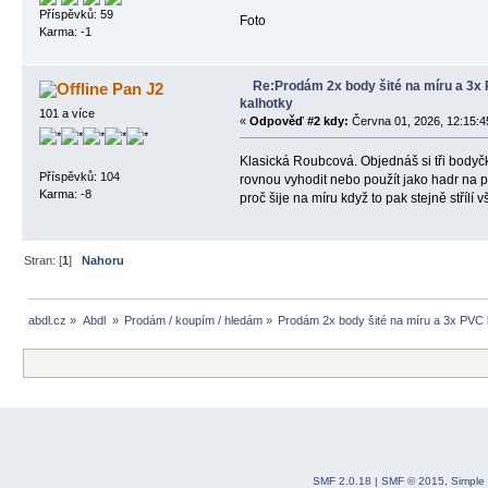
Příspěvků: 59
Foto
Karma: -1
Re:Prodám 2x body šité na míru a 3x
Pan J2
kalhotky
101 a více
«
Odpověď #2 kdy:
Června 01, 2026, 12:15:4
Klasická Roubcová. Objednáš si tři bodyčka
Příspěvků: 104
rovnou vyhodit nebo použít jako hadr na
Karma: -8
proč šije na míru když to pak stejně střílí
Stran: [
1
]
Nahoru
abdl.cz
»
Abdl 
»
Prodám / koupím / hledám
»
Prodám 2x body šité na míru a 3x PVC 
SMF 2.0.18
|
SMF © 2015
,
Simple