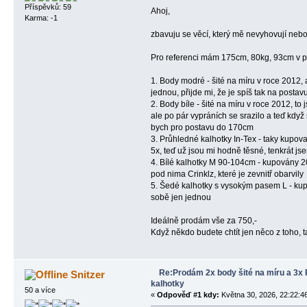
Příspěvků: 59
Ahoj,
Karma: -1
zbavuju se věcí, který mě nevyhovují nebo 
Pro referenci mám 175cm, 80kg, 93cm v 
1. Body modré - šité na míru v roce 2012, 
jednou, přijde mi, že je spíš tak na posta
2. Body bíle - šité na míru v roce 2012, t
ale po pár vypráních se srazilo a teď když 
bych pro postavu do 170cm
3. Průhledné kalhotky In-Tex - taky kupov
5x, teď už jsou mi hodně těsné, tenkrát js
4. Bílé kalhotky M 90-104cm - kupovány 2
pod nima Crinklz, které je zevnitř obarvily
5. Šedé kalhotky s vysokým pasem L - kup
sobě jen jednou
Ideálně prodám vše za 750,-
Když někdo budete chtít jen něco z toho, 
Re:Prodám 2x body šité na míru a 3x
Snitzer
kalhotky
50 a více
«
Odpověď #1 kdy:
Května 30, 2026, 22:22:4