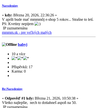
Narodeniny
«
kdy:
Března 20, 2026, 22:36:26 »
V apríli bude mať mmmmôj e-shop 5 rokov... Strašne to letí.
PS: Kvetiny nepijem
IP zaznamenána
mmmm.sk - pre veľkých malých
babyj
10 a více
Příspěvků: 17
Karma: 0
Re:Narodeniny
«
Odpověď #1 kdy:
Března 21, 2026, 10:50:38 »
Všetko najlepšie, nech to dotiahneš aspoň na 50.
IP zaznamenána