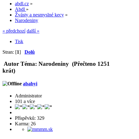
abdl.cz
»
Abdl
»
Žvásty a nesmyslné kecy
»
Narodeniny
« předchozí
další »
Tisk
Stran: [
1
]
Dolů
Autor
Téma: Narodeniny (Přečteno 1251
krát)
ababyi
Administrator
101 a více
Příspěvků: 329
Karma: 26