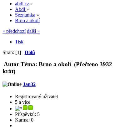
abdl.cz
»
Abdl
»
Seznamka
»
Brno a okolí
« předchozí
další »
Tisk
Stran: [
1
]
Dolů
Autor
Téma: Brno a okolí (Přečteno 3932
krát)
Jan32
Registrovaný uživatel
5 a více
Příspěvků: 5
Karma: 0