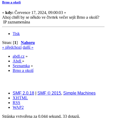
Brno a okolí
«
kdy:
Července 17, 2024, 09:00:03 »
Ahoj chtěl by se někdo ve čtvrtek večer sejít Brno a okolí?
IP zaznamenána
Tisk
Stran: [
1
]
Nahoru
« předchozí
další »
abdl.cz
»
Abdl
»
Seznamka
»
Brno a okolí
SMF 2.0.18
|
SMF © 2015
,
Simple Machines
XHTML
RSS
WAP2
Stránka vytvořena za 0.044 sekund, 33 dotazů.