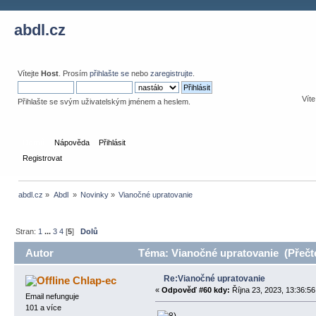
abdl.cz
Vítejte
Host
. Prosím
přihlašte se
nebo
zaregistrujte
.
Víte
Přihlašte se svým uživatelským jménem a heslem.
Domů
Nápověda
Přihlásit
Registrovat
abdl.cz
»
Abdl 
»
Novinky
»
Vianočné upratovanie 
Stran:
1
...
3
4
[
5
]
Dolů
Autor
Téma: Vianočné upratovanie (Přečte
Re:Vianočné upratovanie
Chlap-ec
«
Odpověď #60 kdy:
Října 23, 2023, 13:36:56
Email nefunguje
101 a více