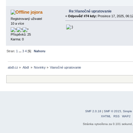
Re:Vianočné upratovanie
jojora
«
Odpověď #74 kdy:
Prosince 17, 2025, 06:1
Registrovaný uživatel
10 a více
Příspěvků: 25
Karma: 0
Stran:
1
...
3
4
[
5
]
Nahoru
abdl.cz
»
Abdl 
»
Novinky
»
Vianočné upratovanie 
SMF 2.0.18
|
SMF © 2015
,
Simple
XHTML
RSS
WAP2
Stránka vytvořena za 0.101 sekund,