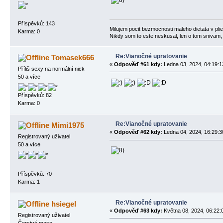
Příspěvků: 143
Milujem pocit bezmocnosti maleho dietata v plien
Karma: 0
Nikdy som to este neskusal, len o tom snivam,
Re:Vianočné upratovanie
Tomasek666
«
Odpověď #61 kdy:
Ledna 03, 2024, 04:19:1
Příliš sexy na normální nick
50 a více
Příspěvků: 82
Karma: 0
Re:Vianočné upratovanie
Mimi1975
«
Odpověď #62 kdy:
Ledna 04, 2024, 16:29:3
Registrovaný uživatel
50 a více
Příspěvků: 70
Karma: 1
Re:Vianočné upratovanie
hsiegel
«
Odpověď #63 kdy:
Května 08, 2024, 06:22:
Registrovaný uživatel
Čerstvé maso