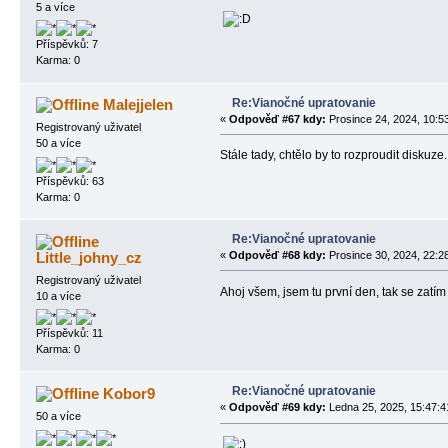
5 a více
Příspěvků: 7
Karma: 0
Re:Vianočné upratovanie
Malejjelen
«
Odpověď #67 kdy:
Prosince 24, 2024, 10:5
Registrovaný uživatel
50 a více
Stále tady, chtělo by to rozproudit diskuze.
Příspěvků: 63
Karma: 0
Re:Vianočné upratovanie
Little_johny_cz
«
Odpověď #68 kdy:
Prosince 30, 2024, 22:2
Registrovaný uživatel
Ahoj všem, jsem tu první den, tak se zat
10 a více
Příspěvků: 11
Karma: 0
Re:Vianočné upratovanie
Kobor9
«
Odpověď #69 kdy:
Ledna 25, 2025, 15:47:4
50 a více