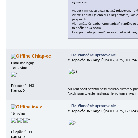
vymazané.
Ak ste v minulosti písali nejaký príspevok, net
Ak ste nepísali (alebo si už nepamätáte), ale
príspevok.
Ak nemáte čo alebo kam napísať, napíšte odp
to počítať ako spam.
Účel podujatia je overiť, že váš účet je aktívny.
Re:Vianočné upratovanie
Chlap-ec
«
Odpověď #72 kdy:
Října 05, 2025, 01:07:47
Email nefunguje
101 a více
Příspěvků: 143
Milujem pocit bezmocnosti maleho dietata v plien
Karma: 0
Nikdy som to este neskusal, len o tom snivam,
Re:Vianočné upratovanie
invix
«
Odpověď #73 kdy:
Října 09, 2025, 17:56:48
10 a více
Příspěvků: 14
Karma: 0