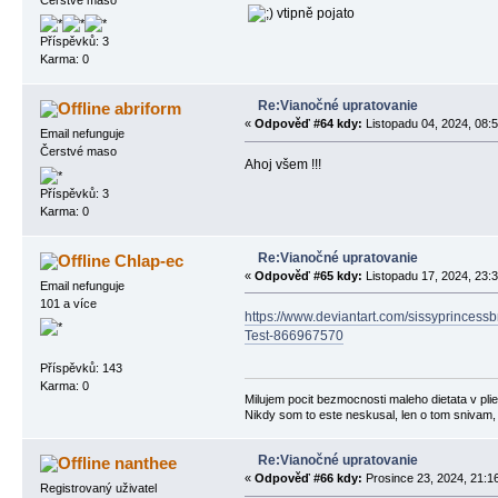
vtipně pojato
Příspěvků: 3
Karma: 0
Re:Vianočné upratovanie
abriform
«
Odpověď #64 kdy:
Listopadu 04, 2024, 08:5
Email nefunguje
Čerstvé maso
Ahoj všem !!!
Příspěvků: 3
Karma: 0
Re:Vianočné upratovanie
Chlap-ec
«
Odpověď #65 kdy:
Listopadu 17, 2024, 23:3
Email nefunguje
101 a více
https://www.deviantart.com/sissyprinces
Test-866967570
Příspěvků: 143
Karma: 0
Milujem pocit bezmocnosti maleho dietata v plien
Nikdy som to este neskusal, len o tom snivam,
Re:Vianočné upratovanie
nanthee
«
Odpověď #66 kdy:
Prosince 23, 2024, 21:1
Registrovaný uživatel