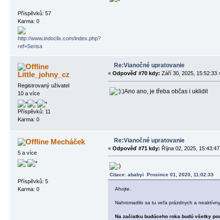
Příspěvků: 57
Karma: 0
Re:Vianočné upratovanie
Little_johny_cz
«
Odpověď #70 kdy:
Září 30, 2025, 15:52:33 
Registrovaný uživatel
:)Ano ano, je třeba občas i uklidit
10 a více
Příspěvků: 11
Karma: 0
Re:Vianočné upratovanie
Mecháček
«
Odpověď #71 kdy:
Října 02, 2025, 15:43:47
5 a více
Citace: ababyi Prosince 01, 2020, 11:02:33
Příspěvků: 5
Karma: 0
Ahojte.
Nahromadilo sa tu veľa prázdnych a neaktívny
Na začiatku budúceho roka budú všetky použ