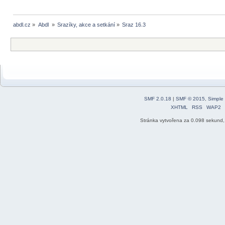
abdl.cz
»
Abdl 
»
Srazíky, akce a setkání
»
Sraz 16.3 
SMF 2.0.18
|
SMF © 2015
,
Simple
XHTML
RSS
WAP2
Stránka vytvořena za 0.098 sekund,