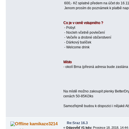
600,- Kč splatné předem na účet do 16.11
Jenom prosím do poznámek k platbě naps
Co je v ceně vstupného ?
- Pobyt
- Nocleh včetně povlečení
- Večeře a drobné občerstvení
- Dárkový balíček
- Welcome drink
Místo
- okolí Brna (přesná adresa bude zaslána
Na místě možno zakoupit plenky BetterDry,
cenách 50-85Kč/ks
Samozřejmě budou k dispozici i nějaké A
Re:Sraz 16.3
kamikaze3214
«
Odpověď #1 kdy:
Prosince 18, 2018, 14:44: