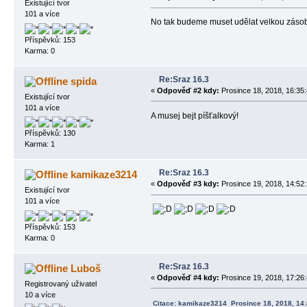
Existující tvor
101 a více
No tak budeme muset udělat velkou zásob
Příspěvků: 153
Karma: 0
Re:Sraz 16.3
spida
«
Odpověď #2 kdy:
Prosince 18, 2018, 16:35:
Existující tvor
101 a více
A musej bejt píšťalkový!
Příspěvků: 130
Karma: 1
Re:Sraz 16.3
kamikaze3214
«
Odpověď #3 kdy:
Prosince 19, 2018, 14:52:
Existující tvor
101 a více
Příspěvků: 153
Karma: 0
Re:Sraz 16.3
Luboš
«
Odpověď #4 kdy:
Prosince 19, 2018, 17:26:
Registrovaný uživatel
10 a více
Citace: kamikaze3214 Prosince 18, 2018, 14: