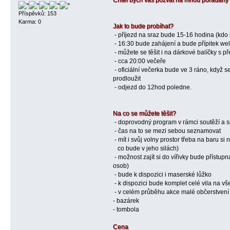
Chtěl bych vás pozvat na mnou pořádaný
Příspěvků: 153
Karma: 0
Jak to bude probíhat?
- příjezd na sraz bude 15-16 hodina (kdo p
- 16:30 bude zahájení a bude přípitek w
- můžete se těšit i na dárkové balíčky s 
- cca 20:00 večeře
- oficiální večerka bude ve 3 ráno, když 
prodloužit
- odjezd do 12hod poledne.
Na co se můžete těšit?
- doprovodný program v rámci soutěží a 
- čas na to se mezi sebou seznamovat
- mít i svůj volny prostor třeba na baru si
co bude v jeho silách)
- možnost zajít si do vířivky bude přístup
osob)
- bude k dispozici i maserské lůžko
- k dispozici bude komplet celé vila na v
- v celém průběhu akce malé občerstvení
- bazárek
- tombola
Cena