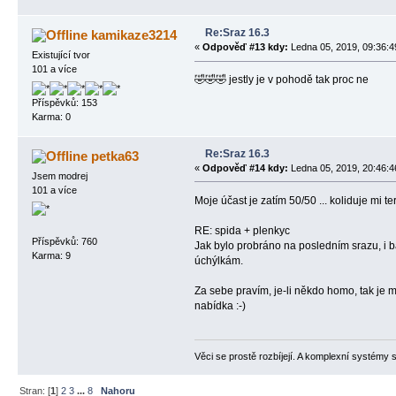
Re:Sraz 16.3
kamikaze3214
«
Odpověď #13 kdy:
Ledna 05, 2019, 09:36:4
Existující tvor
101 a více
🤣🤣🤣 jestly je v pohodě tak proc ne
Příspěvků: 153
Karma: 0
Re:Sraz 16.3
petka63
«
Odpověď #14 kdy:
Ledna 05, 2019, 20:46:4
Jsem modrej
101 a více
Moje účast je zatím 50/50 ... koliduje mi t
RE: spida + plenkyc
Příspěvků: 760
Jak bylo probráno na posledním srazu, i 
Karma: 9
úchýlkám.
Za sebe pravím, je-li někdo homo, tak je mi 
nabídka :-)
Věci se prostě rozbíjejí. A komplexní systémy s
Stran: [
1
]
2
3
...
8
Nahoru