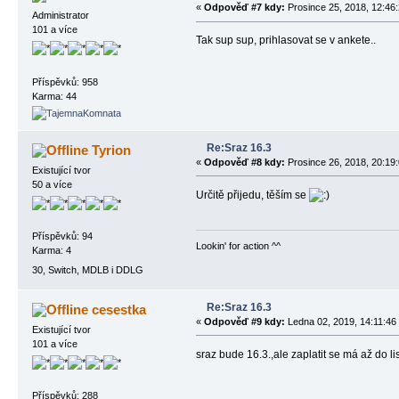
«
Odpověď #7 kdy:
Prosince 25, 2018, 12:46:
Administrator
101 a více
Tak sup sup, prihlasovat se v ankete..
Příspěvků: 958
Karma: 44
Re:Sraz 16.3
Tyrion
«
Odpověď #8 kdy:
Prosince 26, 2018, 20:19:
Existující tvor
50 a více
Určitě přijedu, těším se
Příspěvků: 94
Lookin' for action ^^
Karma: 4
30, Switch, MDLB i DDLG
Re:Sraz 16.3
cesestka
«
Odpověď #9 kdy:
Ledna 02, 2019, 14:11:46
Existující tvor
101 a více
sraz bude 16.3.,ale zaplatit se má až do 
Příspěvků: 288