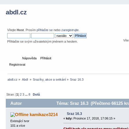
abdl.cz
Vítejte
Host
. Prosím
přihlašte se
nebo
zaregistrujte
.
Víte
Přihlašte se svým uživatelským jménem a heslem.
Domů
Nápověda
Přihlásit
Registrovat
abdl.cz
»
Abdl 
»
Srazíky, akce a setkání
»
Sraz 16.3 
Stran: [
1
]
2
3
...
8
Dolů
Autor
Téma: Sraz 16.3 (Přečteno 66125 kr
Sraz 16.3
kamikaze3214
«
kdy:
Prosince 17, 2018, 17:06:15 »
Existující tvor
101 a více