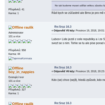
No tak budeme muset udělat velkou zásobu li
Příspěvků: 41
Rád bych se zúčastnil ale Brno je pro mě
Karma: 1
Re:Sraz 16.3
raulik
«
Odpověď #5 kdy:
Prosince 19, 2018, 19:01:
Administrator
101 a více
Lubos> Lide jezdi z cele republiky a i ze S
svezt se s nim. Tohle se tu ale pise porad 
Příspěvků: 958
Karma: 44
Re:Sraz 16.3
boy_in_nappies
«
Odpověď #6 kdy:
Prosince 19, 2018, 20:23:
Existující tvor
Kdo (se) chce (sejít), hledá způsob, kdo 
101 a více
Příspěvků: 327
Karma: 1
Re:Sraz 16.3
raulik