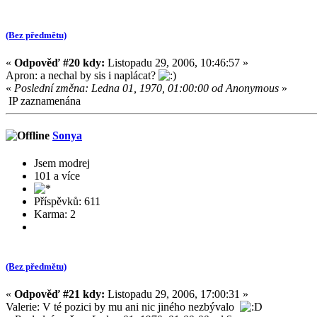
(Bez předmětu)
«
Odpověď #20 kdy:
Listopadu 29, 2006, 10:46:57 »
Apron: a nechal by sis i naplácat?
«
Poslední změna: Ledna 01, 1970, 01:00:00 od Anonymous
»
IP zaznamenána
Sonya
Jsem modrej
101 a více
Příspěvků: 611
Karma: 2
(Bez předmětu)
«
Odpověď #21 kdy:
Listopadu 29, 2006, 17:00:31 »
Valerie: V té pozici by mu ani nic jiného nezbývalo