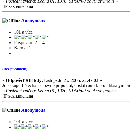
«
Poslední změna: Ledna 01, 1970, 01:00:00 od Anonymous
»
IP zaznamenána
Anonymous
101 a více
Příspěvků: 2 114
Karma: 1
(Bez předmětu)
«
Odpověď #18 kdy:
Listopadu 25, 2006, 22:47:03 »
Je to super! Nechat se pevně připoutat, dostat roubík proti hlasitým p
«
Poslední změna: Ledna 01, 1970, 01:00:00 od Anonymous
»
IP zaznamenána
Anonymous
101 a více