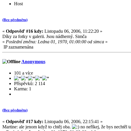
Host
(Bez předmětu)
«
Odpověď #16 kdy:
Listopadu 06, 2006, 11:22:20 »
Díky za fotky v galerii. Jsou nádherný. Simča
«
Poslední změna: Ledna 01, 1970, 01:00:00 od simca
»
IP zaznamenána
Anonymous
101 a více
Příspěvků: 2 114
Karma: 1
(Bez předmětu)
«
Odpověď #17 kdy:
Listopadu 06, 2006, 22:15:41 »
Martine: ale jenom když to chtěj oba.
no neříkej, že bys nechtěl 