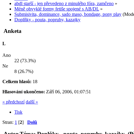
abdl starší - jen převedeno z minulého fóra, zamčeno
»
Méně obvyklé formy fetiše spojené s AB/DL
»
Submisivita, dominance, sado maso, bondage, pony play
(Mode
Doplňky - pouta, popruhy, kazajky
Anketa
L
Ano
22 (73.3%)
Ne
8 (26.7%)
Celkem hlasů:
18
Hlasování ukončeno:
Září 06, 2006, 01:07:51
« předchozí
další »
Tisk
Stran:
1
[
2
]
Dolů
Autor
Téma: Doplňky - pouta, popruhy, kazajky (Př