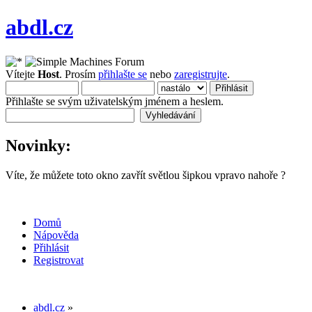
abdl.cz
Vítejte
Host
. Prosím
přihlašte se
nebo
zaregistrujte
.
Přihlašte se svým uživatelským jménem a heslem.
Novinky:
Víte, že můžete toto okno zavřít světlou šipkou vpravo nahoře ?
Domů
Nápověda
Přihlásit
Registrovat
abdl.cz
»