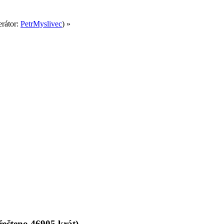
rátor:
PetrMyslivec
) »
ečteno 46905 krát)