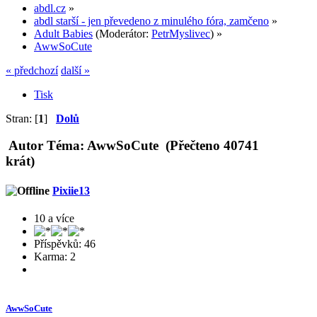
abdl.cz
»
abdl starší - jen převedeno z minulého fóra, zamčeno
»
Adult Babies
(Moderátor:
PetrMyslivec
) »
AwwSoCute
« předchozí
další »
Tisk
Stran: [
1
]
Dolů
Autor
Téma: AwwSoCute (Přečteno 40741
krát)
Pixiie13
10 a více
Příspěvků: 46
Karma: 2
AwwSoCute