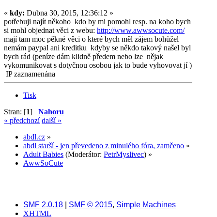
«
kdy:
Dubna 30, 2015, 12:36:12 »
potřebuji najít někoho kdo by mi pomohl resp. na koho bych
si mohl objednat věci z webu:
http://www.awwsocute.com/
mají tam moc pěkné věci o které bych měl zájem bohůžel
nemám paypal ani kreditku kdyby se někdo takový našel byl
bych rád (peníze dám klidně předem nebo lze nějak
vykomunikovat s dotyčnou osobou jak to bude vyhovovat jí )
IP zaznamenána
Tisk
Stran: [
1
]
Nahoru
« předchozí
další »
abdl.cz
»
abdl starší - jen převedeno z minulého fóra, zamčeno
»
Adult Babies
(Moderátor:
PetrMyslivec
) »
AwwSoCute
SMF 2.0.18
|
SMF © 2015
,
Simple Machines
XHTML