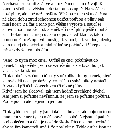
Nechávají se krmit z láhve a hrozně moc si to užívají. K
tomuto stádiu se většinou dostanou postupně. Na začátek
nosí plíny, ale jiné než nosíš ty. Většina z nich skutečně na
nějakou dobu ztratí schopnost udržet potřebu a plíny pak
musí nosit. Za čas z toho jich většina vyroste a naučí se
znovu chodit na záchod, ale někteří nosí plíny ještě dlouhá
léta. Pokud mi na mojí otázku odpovíš teď kladně, tak ti
pomohu. Chceš opravdu nosit, jak v noci, tak ve dne, plenky
jako malej chlapeček a minimálně se počůrávat?“ zeptal se
mě se zdviženým obočím.
"Ano, to bych moc chtěl. Určitě se chci počůrávat do
plenek,“ odpověděl jsem se vzrušením a sledoval ho, jak
vstal a šel ke skříni.
"Tak dobrá, seznámím tě tedy s několika druhy plenek, které
takové děti nosí, protože ty, co máš na sobě, nikdy nestačí.“
A vyndal při těch slovech ven tři různé plíny.
Když jsem ho sledoval, tak jsem hodně zrychleně dýchal.
Ani jsem si pořádně nevšimnul, že jsem se pořádně počůral.
Podle pocitu ale ne jenom jednou.
"Tak tyhle první plíny jsou také natahovací, ale pojmou toho
mnohem víc než ty, co máš právě na sobě. Nejsou nápadné
pod oblečením a děti je nosí do školy. Přece jenom nechtějí,
aby se jim kamarádi smáli, že nosí plíny. Tyhle druhé jsou na