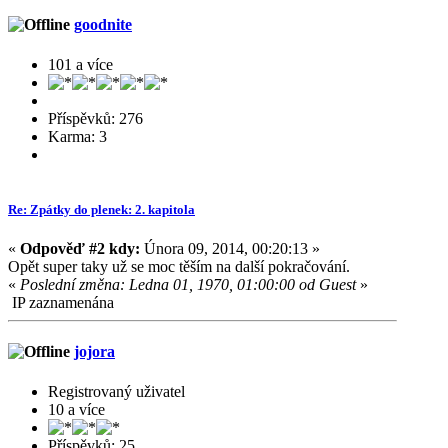
goodnite
101 a více
Příspěvků: 276
Karma: 3
Re: Zpátky do plenek: 2. kapitola
«
Odpověď #2 kdy:
Února 09, 2014, 00:20:13 »
Opět super taky už se moc těším na další pokračování.
«
Poslední změna: Ledna 01, 1970, 01:00:00 od Guest
»
IP zaznamenána
jojora
Registrovaný uživatel
10 a více
Příspěvků: 25