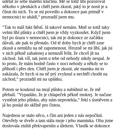
udělat ze sebe malého klučinu. Mě se totiž líbí pozorovat
někoho v plenkách a chtěl jsem zkusit, jaký to je nosit je a
čůrat do nich. To se mi povedlo a dokonce pan primář v
nemocnici to uhádl,“ prozradil jsem mu.
"Tak to máš fakt štěstí. Já takové nemám. Mně se totiž taky
velmi líbí plínky a chtěl jsem je vždy vyzkoušet. Když jsem
byl po úrazu v nemocnici, tak mi je dokonce ze začátku
dávali, ale pak to přestalo. Od té doby bych je chtěl zase
zkusit a nemůžu na ně zapomenout. Hrozně se mi líbí, jak jsi
v nich pěkně zabalenej a nemusíš řešit, že chceš jít na
záchod. Jak víš, tak jsem u tebe od nehody nikdy nespal. Je
to proto, že mám hodně často v noci nehody a někdy se to
přihodí i přes den. Chtěl jsem je zkusit, ale mamka mi to
zakázala, že bych si na ně prý zvyknul a nechtěl chodit na
záchod,“ prozradil mi na oplátku.
Potom se kouknul na mojí plínku a nabídnul se, že mě
přebalí. "Vypadáto, že je chlapeček pěkně mokrej. Je načase
vyměnit jeho plínku, aby nám neprotekla,“ řekl s úsměvem a
já ho poslal do skříně pro čistou.
Najednou se stalo něco, s čím ani jeden z nás nepočítal.
Otevřely se dveře a tam stála moje i jeho maminka. Oba jsme
doslovala ztuhli překvapením a úlekem. Vlastík se dokonce