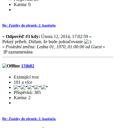
Karma: 0
Re: Zpátky do plenek: 2. kapitola
«
Odpověď #3 kdy:
Února 12, 2014, 17:02:59 »
Pekný príbeh. Dúfam, že bude pokračovanie
«
Poslední změna: Ledna 01, 1970, 01:00:00 od Guest
»
IP zaznamenána
13jh02
Existující tvor
101 a více
Příspěvků: 385
Karma: 2
Re: Zpátky do plenek: 2. kapitola