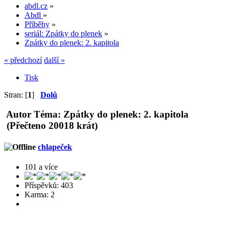
abdl.cz
»
Abdl
»
Příběhy
»
seriál: Zpátky do plenek
»
Zpátky do plenek: 2. kapitola
« předchozí
další »
Tisk
Stran: [
1
]
Dolů
Autor
Téma: Zpátky do plenek: 2. kapitola
(Přečteno 20018 krát)
chlapeček
101 a více
Příspěvků: 403
Karma: 2