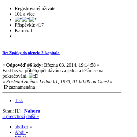
Registrovaný uživatel
101 a více
Příspěvků: 417
Karma: 1
Re: Zpátky do plenek: 2. kapitola
«
Odpověď #6 kdy:
Března 03, 2014, 19:14:58 »
Fakt bezva příběh,opět dávám za jedna a těším se na
pokračování.
«
Poslední změna: Ledna 01, 1970, 01:00:00 od Guest
»
IP zaznamenána
Tisk
Stran: [
1
]
Nahoru
« předchozí
další »
abdl.cz
»
Abdl
»