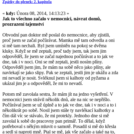
Zpátky do plenek: 2. kapitola
«
kdy:
Února 08, 2014, 14:13:23 »
Jak to všechno začalo v nemocnici, návrat domů,
prozrazení tajemství
Obvodní pan doktor mě poslal do nemocnice, aby zjistili,
proč jsem se začal počůrávat. Mamka mě tam odvedla a oni
si mě tam nechali. Byl jsem umístěn na pokoj se dvěma
kluky. Když se mě zeptali, proč tady jsem, tak jsem jim
odpověděl, že jsem se začal najednou počůrávat a to jak ve
dne, tak i v noci. Oni se mě zeptali, jestli nosím plíny.
Odpověděl jsem jim, že mám na sobě něco jako plíny, ale
navlekají se jako slipy. Pak se zeptali, jestli jim je ukážu a zda
mi nevadí je nosit. Svléknul jsem si kalhoty od pyžama a
ukázal jim je a odpověděl, že mi to nevadí.
Potom mě zavolala sestra, že mám jít na jedno vyšetření. V
nemocnici jsem strávil několik dnů, ale na nic se nepřišlo.
Počůrával jsem se už úplně a to jak ve dne, tak i v noci a to i
několikrát po sobě. Nosil jsem stále ty navlékací kalhotky a
čím dál víc se stávalo, že mi protekly. Jednoho dne si mě
zavolal k sobě do pracovny pan primář. To dělal, když
potřeboval s někým mluvit o samotě. Posadil si mě do křesla
a sedl si naproti mně. Ptal se mě, jak vše začalo a také na to,