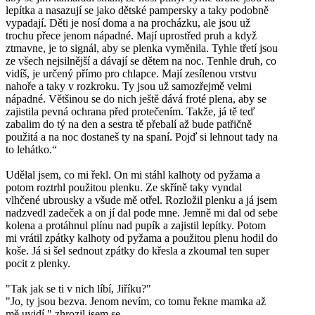
lepítka a nasazují se jako dětské pampersky a taky podobně
vypadají. Děti je nosí doma a na procházku, ale jsou už
trochu přece jenom nápadné. Mají uprostřed pruh a když
ztmavne, je to signál, aby se plenka vyměnila. Tyhle třetí jsou
ze všech nejsilnější a dávají se dětem na noc. Tenhle druh, co
vidíš, je určený přímo pro chlapce. Mají zesílenou vrstvu
nahoře a taky v rozkroku. Ty jsou už samozřejmě velmi
nápadné. Většinou se do nich ještě dává froté plena, aby se
zajistila pevná ochrana před protečením. Takže, já tě teď
zabalim do tý na den a sestra tě přebalí až bude patřičně
použitá a na noc dostaneš ty na spaní. Pojď si lehnout tady na
to lehátko.“
Udělal jsem, co mi řekl. On mi stáhl kalhoty od pyžama a
potom roztrhl použitou plenku. Ze skříně taky vyndal
vlhčené ubrousky a všude mě otřel. Rozložil plenku a já jsem
nadzvedl zadeček a on jí dal pode mne. Jemně mi dal od sebe
kolena a protáhnul plínu nad pupík a zajistil lepítky. Potom
mi vrátil zpátky kalhoty od pyžama a použitou plenu hodil do
koše. Já si šel sednout zpátky do křesla a zkoumal ten super
pocit z plenky.
"Tak jak se ti v nich líbí, Jiříku?"
"Jo, ty jsou bezva. Jenom nevím, co tomu řekne mamka až
mě uvidí," zhrozil jsem se.