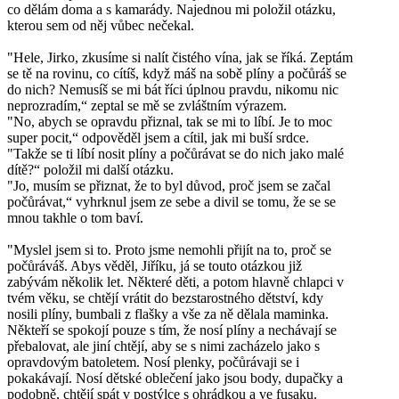
co dělám doma a s kamarády. Najednou mi položil otázku,
kterou sem od něj vůbec nečekal.
"Hele, Jirko, zkusíme si nalít čistého vína, jak se říká. Zeptám
se tě na rovinu, co cítíš, když máš na sobě plíny a počůráš se
do nich? Nemusíš se mi bát říci úplnou pravdu, nikomu nic
neprozradím,“ zeptal se mě se zvláštním výrazem.
"No, abych se opravdu přiznal, tak se mi to líbí. Je to moc
super pocit,“ odpověděl jsem a cítil, jak mi buší srdce.
"Takže se ti líbí nosit plíny a počůrávat se do nich jako malé
dítě?“ položil mi další otázku.
"Jo, musím se přiznat, že to byl důvod, proč jsem se začal
počůrávat,“ vyhrknul jsem ze sebe a divil se tomu, že se se
mnou takhle o tom baví.
"Myslel jsem si to. Proto jsme nemohli přijít na to, proč se
počůráváš. Abys věděl, Jiříku, já se touto otázkou již
zabývám několik let. Některé děti, a potom hlavně chlapci v
tvém věku, se chtějí vrátit do bezstarostného dětství, kdy
nosili plíny, bumbali z flašky a vše za ně dělala maminka.
Někteří se spokojí pouze s tím, že nosí plíny a nechávají se
přebalovat, ale jiní chtějí, aby se s nimi zacházelo jako s
opravdovým batoletem. Nosí plenky, počůrávaji se i
pokakávají. Nosí dětské oblečení jako jsou body, dupačky a
podobně, chtějí spát v postýlce s ohrádkou a ve fusaku.