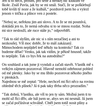
Jen si to nech, prosím, pro sebe a neříkej nic klukům ve
škole. Znáš Pavla, jak by se mi smál. Stačí, že se pošklebují
tobě kvůli tý noze a že kulháš,“ pozdravil jsem ho a vylezl
jenom v tričku a plínce ven z postele.
"Neboj se, neřeknu jim ani slovo. A to že se mi posmívá,
dokládá jen to, že nemá odvahu si to se mnou rozdat. Noha
mi sice neslouží, ale ruce stále jo,“ odpověděl.
"Tak to rád slyším, ale nic si s ním nezačínej a ani to
nezkoušej. Víš moc dobře, že to máš zakázaný.
Mimochodem nepůjdeš teď někdy na kontrolu? Tak co
budeme dělat? Venku, jak tak vidím, je pěkně hnusně, takže
to nepůjde. Tak co bys řek na autodráhu?"
On souhlasil a tak jsme ji vyndali a začali stavět. Vlastík mě s
velkým zájmem pozoroval. Hlavně nemohl odtrhnout pohled
od mé plenky. Jako by se mu líbilo pozorovat někoho jiného
v plenkách.
Najednou se mě zeptal: "Hele, nechceš mi říct něco na rovinu
ohledně těch plínek? Já ti pak taky třeba něco prozradím."
"Tak dobrá, Vlastíku, ale víš to jen ty sám. Možná jsem ti to
mohl už říci dřív, ale bál jsem se, abys ses mi nesmál. Já jsem
se začal počůrávat schválně. Chtěl jsem totiž nosit plíny a