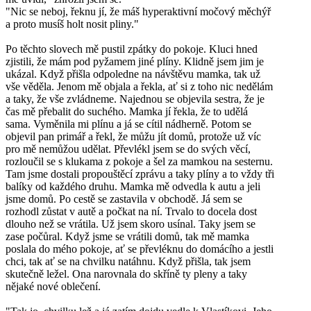
"Nic se neboj, řeknu jí, že máš hyperaktivní močový měchýř
a proto musíš holt nosit pliny."
Po těchto slovech mě pustil zpátky do pokoje. Kluci hned
zjistili, že mám pod pyžamem jiné plíny. Klidně jsem jim je
ukázal. Když přišla odpoledne na návštěvu mamka, tak už
vše věděla. Jenom mě objala a řekla, ať si z toho nic nedělám
a taky, že vše zvládneme. Najednou se objevila sestra, že je
čas mě přebalit do suchého. Mamka jí řekla, že to udělá
sama. Vyměnila mi plínu a já se cítil nádherně. Potom se
objevil pan primář a řekl, že můžu jít domů, protože už víc
pro mě nemůžou udělat. Převlékl jsem se do svých věcí,
rozloučil se s klukama z pokoje a šel za mamkou na sesternu.
Tam jsme dostali propouštěcí zprávu a taky plíny a to vždy tři
balíky od každého druhu. Mamka mě odvedla k autu a jeli
jsme domů. Po cestě se zastavila v obchodě. Já sem se
rozhodl zůstat v autě a počkat na ní. Trvalo to docela dost
dlouho než se vrátila. Už jsem skoro usínal. Taky jsem se
zase počůral. Když jsme se vrátili domů, tak mě mamka
poslala do mého pokoje, ať se převléknu do domácího a jestli
chci, tak ať se na chvilku natáhnu. Když přišla, tak jsem
skutečně ležel. Ona narovnala do skříně ty pleny a taky
nějaké nové oblečení.