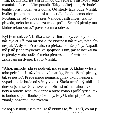
"Tak jo, chvilku lež a já zatím dojdu vedle k Vlastíkovi. Jeho
maminka chce s něčím poradit. Taky počítej s tím, že budeš
tenhle i příští týden ještě doma. Od středy tady bude Vlastík
bydlet, jeho maminka musí na dost dlouho do nemocnice.
Počítám, že tady bude i přes Vánoce. Jestli chceš, tak ho
přivedu, nebo ho rovnou za tebou pošlu. Že máš plenky mu
klidně řeknu sama,“ pověděla mi a odešla.
Byl jsem rád, že Vlastíka zase uvidím a taky, že tady bude u
nás bydlet. Při tom mi došlo, že vlastně u nás nikdy před tím
nespal. Vždy se něco stalo, co překazilo naše plány. Napadla
mě ještě jedna myšlenka ve spojitosti s tím, jak se koukal na
ty plenky v obchodě. Z mého přemýšlení mě vytrhlo
zaklepání na dveře. Byl to Vlastík.
"Ahoj, marode, jdu se podívat, jak se máš. A klidně vylez z
toho pelechu. Já už vím od tvé mamky, že musíš mít plenky,
tak se nestyď. Přede mnou nemusíš. Jinak úkoly nejsou a
vypadá to, že bude od středy volno. Škola nemá prý uhlí a už
dneska jsme seděli ve svetrch a zítra si máme nahoru vzít
boty a bundy. Jestli to klapne a bude volno i příští týden, tak
to budou super dlouhé prázdniny, když k nim připočítáš i
zimní,“ pozdravil mě zvesela.
"Ahoj Vlastíku, jsem rád, že tě vidím i to, že už víš, co mi je.