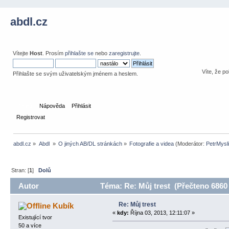
abdl.cz
Vítejte
Host
. Prosím
přihlašte se
nebo
zaregistrujte
.
Víte, že po
Přihlašte se svým uživatelským jménem a heslem.
Domů
Nápověda
Přihlásit
Registrovat
abdl.cz
»
Abdl 
»
O jiných AB/DL stránkách
»
Fotografie a videa
(Moderátor:
PetrMysl
Stran: [
1
]
Dolů
Autor
Téma: Re: Můj trest (Přečteno 6860 
Re: Můj trest
Kubík
«
kdy:
Října 03, 2013, 12:11:07 »
Existující tvor
50 a více