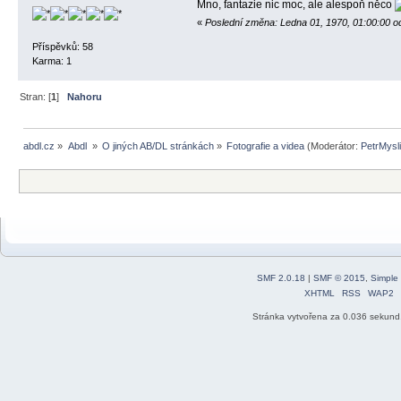
Mno, fantazie nic moc, ale alespoň něco
«
Poslední změna: Ledna 01, 1970, 01:00:00 o
Příspěvků: 58
Karma: 1
Stran: [
1
]
Nahoru
abdl.cz
»
Abdl 
»
O jiných AB/DL stránkách
»
Fotografie a videa
(Moderátor:
PetrMysl
SMF 2.0.18
|
SMF © 2015
,
Simple
XHTML
RSS
WAP2
Stránka vytvořena za 0.036 sekund