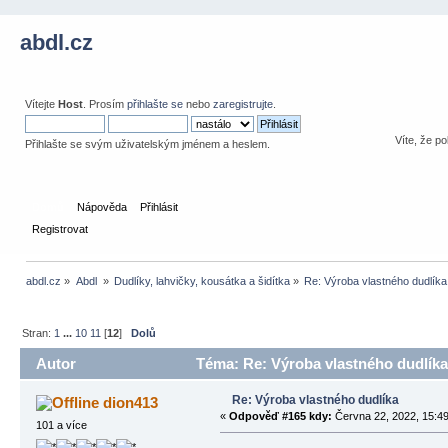
abdl.cz
Vítejte
Host
. Prosím
přihlašte se
nebo
zaregistrujte
.
Víte, že po
Přihlašte se svým uživatelským jménem a heslem.
Domů
Nápověda
Přihlásit
Registrovat
abdl.cz
»
Abdl 
»
Dudlíky, lahvičky, kousátka a šidítka
»
Re: Výroba vlastného dudlíka
Stran:
1
...
10
11
[
12
]
Dolů
Autor
Téma: Re: Výroba vlastného dudlíka
Re: Výroba vlastného dudlíka
dion413
«
Odpověď #165 kdy:
Června 22, 2022, 15:49
101 a více