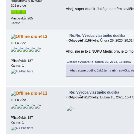
Registrovaný uživatel
101 a více
Ahoj, super dudlík. Jaká je na něm savička
Příspěvků: 205
Karma: 1
Re:Re: Výroba vlastného dudlíka
dion413
«
Odpověď #169 kdy:
Února 26, 2023, 20:31:
101 a více
Ahoj, nie je to z NUKU Medic pro, je to m
Příspěvků: 187
Citace: svycarsko Února 26, 2023, 18:48:47
Karma: 1
Ahoj, super dudlík. Jaká je na něm savička, vi
Re: Výroba vlastného dudlíka
dion413
«
Odpověď #170 kdy:
Dubna 15, 2023, 15:47:
101 a více
Příspěvků: 187
Karma: 1