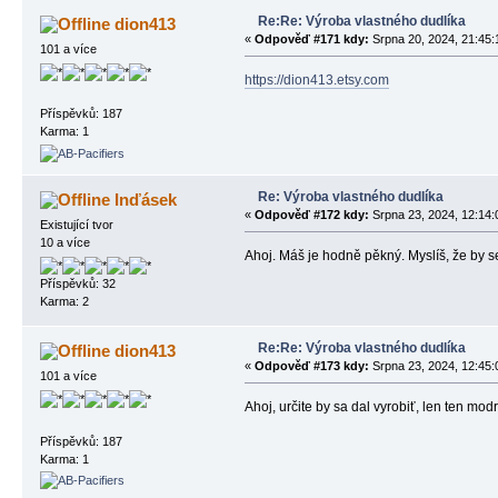
Re:Re: Výroba vlastného dudlíka
dion413
«
Odpověď #171 kdy:
Srpna 20, 2024, 21:45:
101 a více
https://dion413.etsy.com
Příspěvků: 187
Karma: 1
Re: Výroba vlastného dudlíka
Inďásek
«
Odpověď #172 kdy:
Srpna 23, 2024, 12:14:
Existující tvor
10 a více
Ahoj. Máš je hodně pěkný. Myslíš, že by se
Příspěvků: 32
Karma: 2
Re:Re: Výroba vlastného dudlíka
dion413
«
Odpověď #173 kdy:
Srpna 23, 2024, 12:45:
101 a více
Ahoj, určite by sa dal vyrobiť, len ten modr
Příspěvků: 187
Karma: 1