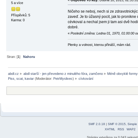
«
Odpověď #3 kdy:
Dubna 18, 2015, 02:33:51
5 a více
Ničeho se neboj, nech si ze zdravotnickýc
Příspěvků: 5
zaveď. Je to úžasný pocit, jak to pronikn
Karma: 0
cévkoval a nechal jsem ji tam asi dvě hodi
dobré.
«
Poslední změna: Ledna 01, 1970, 01:00:00 o
Plenky a volnost, kterou přináší, mám rád.
Stran: [
1
]
Nahoru
abdl.cz
»
abdl starší - jen převedeno z minulého fóra, zamčeno
»
Méně obvyklé formy 
Piss, scat, kaviar
(Moderátor:
PetrMyslivec
) »
cívkování 
SMF 2.0.18
|
SMF © 2015
,
Simple
XHTML
RSS
WAP2
Stránka vytvořena za 0.043 sekund