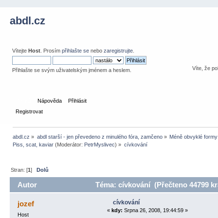
abdl.cz
Vítejte
Host
. Prosím
přihlašte se
nebo
zaregistrujte
.
Víte, že po
Přihlašte se svým uživatelským jménem a heslem.
Domů
Nápověda
Přihlásit
Registrovat
abdl.cz
»
abdl starší - jen převedeno z minulého fóra, zamčeno
»
Méně obvyklé formy 
Piss, scat, kaviar
(Moderátor:
PetrMyslivec
) »
cívkování 
Stran: [
1
]
Dolů
Autor
Téma: cívkování (Přečteno 44799 kr
cívkování
jozef
«
kdy:
Srpna 26, 2008, 19:44:59 »
Host