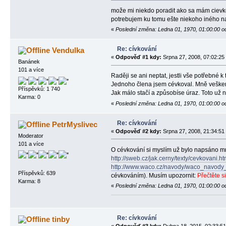
može mi niekdo poradit ako sa mám cievko
potrebujem ku tomu ešte niekoho iného n
«
Poslední změna: Ledna 01, 1970, 01:00:00 o
Re: cívkování
Vendulka
«
Odpověď #1 kdy:
Srpna 27, 2008, 07:02:25
Banánek
101 a více
Raději se ani neptat, jestli vše potřebné k 
Jednoho člena jsem cévkoval. Mně veškero
Příspěvků: 1 740
Jak málo stačí a způsobíse úraz. Toto u
Karma: 0
«
Poslední změna: Ledna 01, 1970, 01:00:00 o
Re: cívkování
PetrMyslivec
«
Odpověď #2 kdy:
Srpna 27, 2008, 21:34:51
Moderator
101 a více
O cévkování si myslím už bylo napsáno m
http://sweb.cz/jak.cerny/texty/cevkovani.ht
http://www.waco.cz/navody/waco_navod
Příspěvků: 639
cévkováním). Musím upozornit:
Přečtěte s
Karma: 8
«
Poslední změna: Ledna 01, 1970, 01:00:00 o
Re: cívkování
tinby