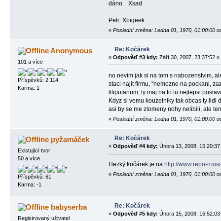
dáno.
Xsad
Petr
Xbigeek
«
Poslední změna: Ledna 01, 1970, 01:00:00 o
Re: Kočárek
Anonymous
«
Odpověď #3 kdy:
Září 30, 2007, 23:37:52 »
101 a více
no nevim jak si na tom s nabozenstvim, ale
Příspěvků: 2 114
staci najit firmu, "nemozne na pockani, za
Karma: 1
liliputanum, ty maj na to tu nejlepsi posta
Kdyz si vemu kouzelniky tak obcas ty lidi 
asi by se me zlomeny nohy nelibili, ale ten
«
Poslední změna: Ledna 01, 1970, 01:00:00 o
Re: Kočárek
pyžamáček
«
Odpověď #4 kdy:
Února 13, 2008, 15:20:37
Existující tvor
50 a více
Hezký kočárek je na
http://www.repo-rousi
«
Poslední změna: Ledna 01, 1970, 01:00:00 o
Příspěvků: 61
Karma: -1
Re: Kočárek
babyserba
«
Odpověď #5 kdy:
Února 15, 2008, 16:52:03
Registrovaný uživatel