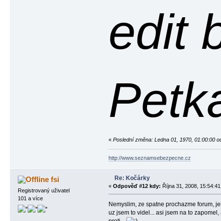
edit 
Petk
«
Poslední změna: Ledna 01, 1970, 01:00:00 o
http://www.seznamsebezpecne.cz
Re: Kočárky
fsi
«
Odpověď #12 kdy:
Října 31, 2008, 15:54:41
Registrovaný uživatel
101 a více
Nemyslim, ze spatne prochazme forum, jen
uz jsem to videl... asi jsem na to zapome