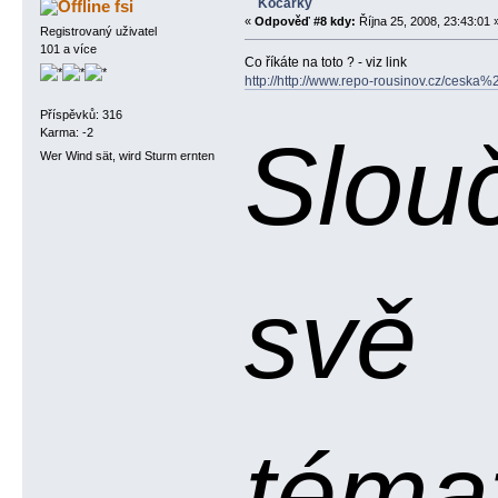
Kočárky
fsi
«
Odpověď #8 kdy:
Října 25, 2008, 23:43:01 
Registrovaný uživatel
101 a více
Co říkáte na toto ? - viz link
http://http://www.repo-rousinov.cz/ceska
Příspěvků: 316
Slou
Karma: -2
Wer Wind sät, wird Sturm ernten
svě
témat