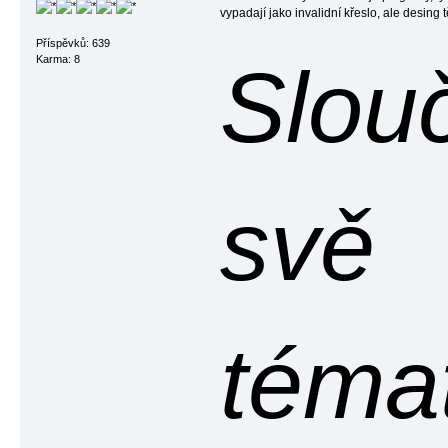
vypadají jako invalidní křeslo, ale desin
Příspěvků: 639
Slou
Karma: 8
svě
témat