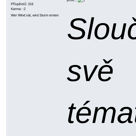
proti...
Příspěvků: 316
Karma: -2
Slou
Wer Wind sät, wird Sturm ernten
svě
témat