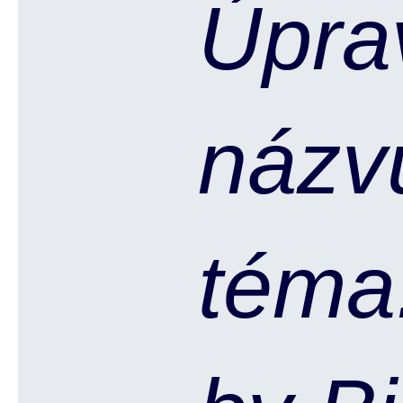
Úpra
názv
téma.