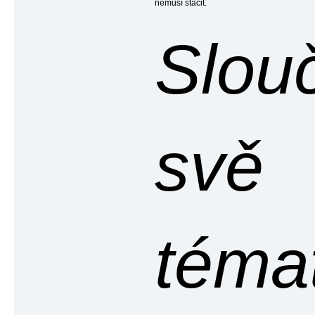
nemusí stačit.
Slou
svě
témat