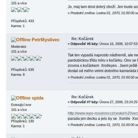
101 a více
Jo, maj tam dost dobrý zboží. Jen bude asi
«
Poslední změna: Ledna 01, 1970, 01:00:00 o
Příspěvků: 433
Karma: 1
Re: Kočárek
PetrMyslivec
«
Odpověď #6 kdy:
Února 16, 2008, 10:07:53
Moderator
101 a více
Tak ten vypadá naprosto nádherně, ale ne
pardubickou třídu míru v kočárku. Ono se ř
zrovna s kočárkem
Xrolleyes
. Jsem ještě
Příspěvků: 639
dostal od mého velmi dobrého kamaráda k v
Karma: 8
«
Poslední změna: Ledna 01, 1970, 01:00:00 o
Re: Kočárek
spida
«
Odpověď #7 kdy:
Února 27, 2008, 23:24:25
Existující tvor
101 a více
http://www.repo-rousinov.cz/ceska%20ver
parada jen decku a jelo by se
Xsmile
Xsm
Příspěvků: 130
«
Poslední změna: Ledna 01, 1970, 01:00:00 o
Karma: 1