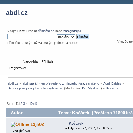
abdl.cz
Vítejte
Host
. Prosím
přihlašte se
nebo
zaregistrujte
.
Víte, že po
Přihlašte se svým uživatelským jménem a heslem.
Domů
Nápověda
Přihlásit
Registrovat
abdl.cz
»
abdl starší - jen převedeno z minulého fóra, zamčeno
»
Adult Babies
»
Dětský pokojík a jeho úplná výbavička
(Moderátor:
PetrMyslivec
) »
Kočárek 
Stran: [
1
]
2
3
4
Dolů
Autor
Téma: Kočárek (Přečteno 71600 krá
Kočárek
13jh02
«
kdy:
Září 27, 2007, 17:16:02 »
Existující tvor