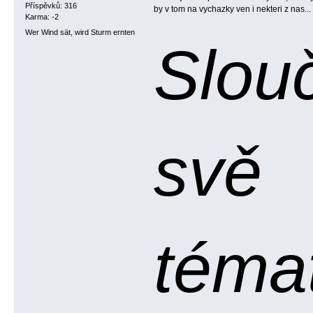
Příspěvků: 316
by v tom na vychazky ven i nekteri z nas...
Karma: -2
Wer Wind sät, wird Sturm ernten
Slou
svě
témat