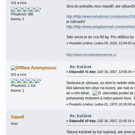
101 a více
Sice do pokojíku moc nepatří, ale výbavičk
Příspěvků: 385
http://http://www.rehabmart.com/product/
Karma: 2
je náhradní
http://http://www.adaptivemall.com/axdistsi
Tato verze je do cca 90 kg. Pro většinu by 
«
Poslední změna: Ledna 05, 2010, 12:04:55 o
http://www.seznamsebezpecne.cz
Re: Kočárek
Anonymous
«
Odpověď #1 kdy:
Září 30, 2007, 13:59:34 »
101 a více
Sedacka je zjimava, uz sem to nekde videl,
Příspěvků: 2 114
libil takovej ten obyc na lezeni, ale nak si
Karma: 1
se s nim tahal,
obrovska postel se s
pohanenej motorem a nebo parem koni. Pa
«
Poslední změna: Ledna 01, 1970, 01:00:00 o
Re: Kočárek
Squell
«
Odpověď #2 kdy:
Září 30, 2007, 22:05:15 »
Host
Takový kočárek by byl suprový, ale jsme př