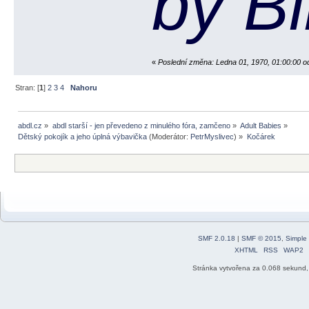
by B
«
Poslední změna: Ledna 01, 1970, 01:00:00 o
Stran: [
1
]
2
3
4
Nahoru
abdl.cz
»
abdl starší - jen převedeno z minulého fóra, zamčeno
»
Adult Babies
»
Dětský pokojík a jeho úplná výbavička
(Moderátor:
PetrMyslivec
) »
Kočárek 
SMF 2.0.18
|
SMF © 2015
,
Simple
XHTML
RSS
WAP2
Stránka vytvořena za 0.068 sekund,