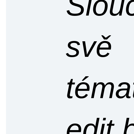
Slou
svě
témat
edit 