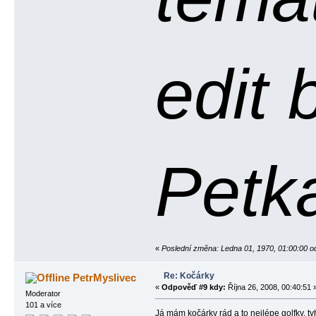
edit 
Petk
«
Poslední změna: Ledna 01, 1970, 01:00:00 o
Re: Kočárky
PetrMyslivec
«
Odpověď #9 kdy:
Října 26, 2008, 00:40:51 
Moderator
101 a více
Já mám kočárky rád a to nejlépe golfky, ty