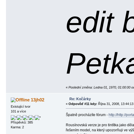
edit 
Petk
«
Poslední změna: Ledna 01, 1970, 01:00:00 o
Re: Kočárky
13jh02
«
Odpověď #11 kdy:
Října 31, 2008, 13:44:13
Existující tvor
101 a více
Špatně procházíte fórum -
http://http://po
Příspěvků: 385
Rousínovská verze je pro tintítka jako děl
Karma: 2
řešením model, na který upozorňuji ve vý