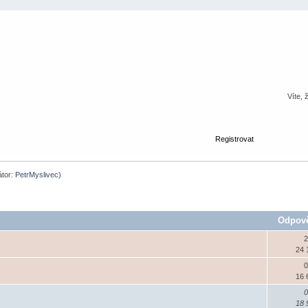
Víte, 
Registrovat
tor:
PetrMyslivec
)
Odpov
2
24 
0
16 
0
18 