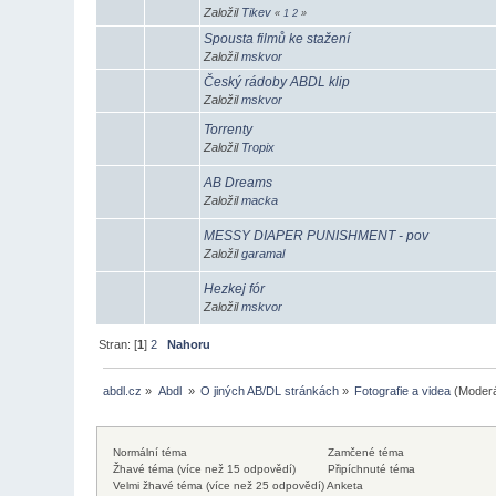
Založil
Tikev
«
1
2
»
Spousta filmů ke stažení
Založil
mskvor
Český rádoby ABDL klip
Založil
mskvor
Torrenty
Založil
Tropix
AB Dreams
Založil
macka
MESSY DIAPER PUNISHMENT - pov
Založil
garamal
Hezkej fór
Založil
mskvor
Stran: [
1
]
2
Nahoru
abdl.cz
»
Abdl 
»
O jiných AB/DL stránkách
»
Fotografie a videa
(Moderá
Normální téma
Zamčené téma
Žhavé téma (více než 15 odpovědí)
Připíchnuté téma
Velmi žhavé téma (více než 25 odpovědí)
Anketa