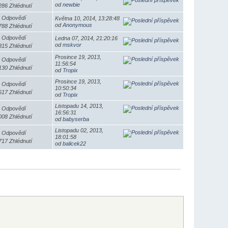
od
newbie
286 Zhlédnutí
 Odpovědí
Května 10, 2014, 13:28:48
od
Anonymous
788 Zhlédnutí
 Odpovědí
Ledna 07, 2014, 21:20:16
od
mskvor
815 Zhlédnutí
Prosince 19, 2013,
 Odpovědí
11:56:54
130 Zhlédnutí
od
Tropix
Prosince 19, 2013,
 Odpovědí
10:50:34
517 Zhlédnutí
od
Tropix
Listopadu 14, 2013,
 Odpovědí
16:56:31
008 Zhlédnutí
od
babyserba
Listopadu 02, 2013,
 Odpovědí
18:01:58
717 Zhlédnutí
od
balicek22