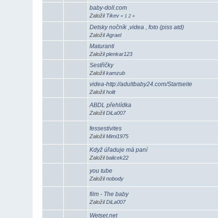
baby-doll.com
Založil
Tikev
«
1
2
»
Detsky nočník ,videa , foto (piss atd)
Založil
Agrael
Maturanti
Založil
plenkar123
Sestřičky
Založil
kamzub
videa-http://adultbaby24.com/Startseite
Založil
holit
ABDL přehlídka
Založil
DiLa007
fessestivites
Založil
Mimi1975
Když úřaduje má paní
Založil
balicek22
you tube
Založil
nobody
film - The baby
Založil
DiLa007
Wetset.net