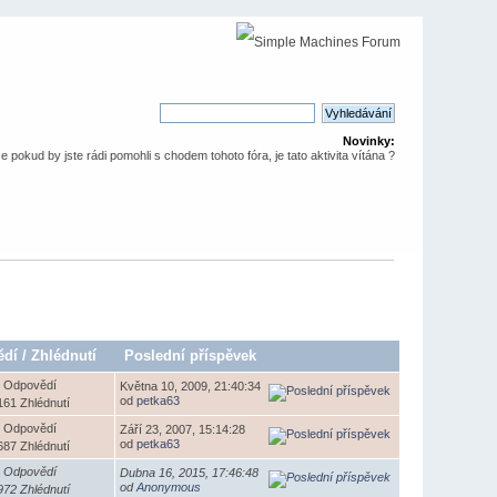
Novinky:
že pokud by jste rádi pomohli s chodem tohoto fóra, je tato aktivita vítána ?
ědí
/
Zhlédnutí
Poslední příspěvek
 Odpovědí
Května 10, 2009, 21:40:34
od
petka63
161 Zhlédnutí
 Odpovědí
Září 23, 2007, 15:14:28
od
petka63
687 Zhlédnutí
 Odpovědí
Dubna 16, 2015, 17:46:48
od
Anonymous
972 Zhlédnutí