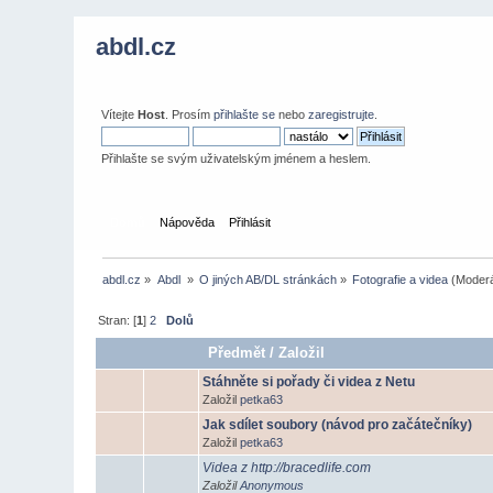
abdl.cz
Vítejte
Host
. Prosím
přihlašte se
nebo
zaregistrujte
.
Přihlašte se svým uživatelským jménem a heslem.
Domů
Nápověda
Přihlásit
abdl.cz
»
Abdl 
»
O jiných AB/DL stránkách
»
Fotografie a videa
(Moderá
Stran: [
1
]
2
Dolů
Předmět
/
Založil
Stáhněte si pořady či videa z Netu
Založil
petka63
Jak sdílet soubory (návod pro začátečníky)
Založil
petka63
Videa z http://bracedlife.com
Založil
Anonymous