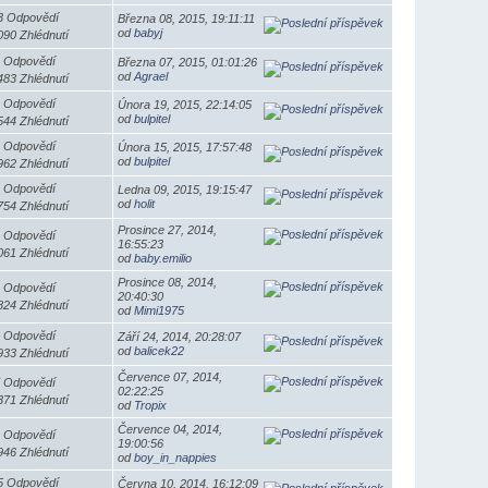
3 Odpovědí
Března 08, 2015, 19:11:11
od
babyj
090 Zhlédnutí
 Odpovědí
Března 07, 2015, 01:01:26
od
Agrael
483 Zhlédnutí
 Odpovědí
Února 19, 2015, 22:14:05
od
bulpitel
544 Zhlédnutí
 Odpovědí
Února 15, 2015, 17:57:48
od
bulpitel
962 Zhlédnutí
 Odpovědí
Ledna 09, 2015, 19:15:47
od
holit
754 Zhlédnutí
Prosince 27, 2014,
 Odpovědí
16:55:23
061 Zhlédnutí
od
baby.emilio
Prosince 08, 2014,
 Odpovědí
20:40:30
824 Zhlédnutí
od
Mimi1975
 Odpovědí
Září 24, 2014, 20:28:07
od
balicek22
933 Zhlédnutí
Července 07, 2014,
 Odpovědí
02:22:25
371 Zhlédnutí
od
Tropix
Července 04, 2014,
 Odpovědí
19:00:56
946 Zhlédnutí
od
boy_in_nappies
5 Odpovědí
Června 10, 2014, 16:12:09