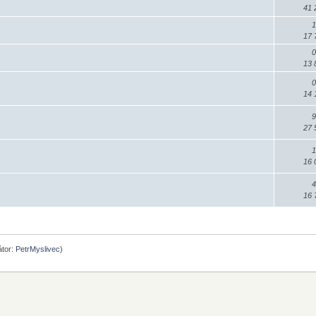
41 
1
17 
0
13 
0
14 
9
27 
1
16 
4
16 
tor:
PetrMyslivec
)