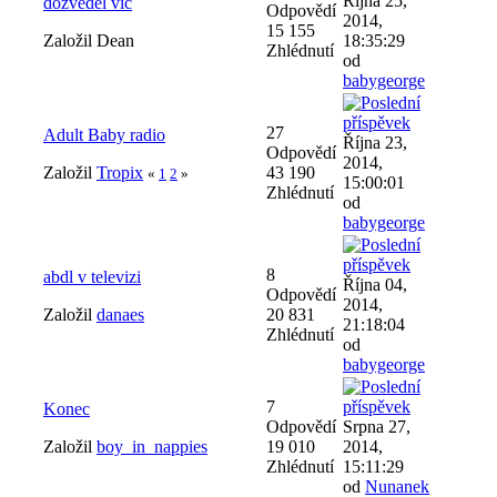
Října 25,
dozvěděl víc
Odpovědí
2014,
15 155
Založil Dean
18:35:29
Zhlédnutí
od
babygeorge
27
Adult Baby radio
Října 23,
Odpovědí
2014,
Založil
Tropix
43 190
«
1
2
»
15:00:01
Zhlédnutí
od
babygeorge
8
abdl v televizi
Října 04,
Odpovědí
2014,
Založil
danaes
20 831
21:18:04
Zhlédnutí
od
babygeorge
7
Konec
Odpovědí
Srpna 27,
Založil
boy_in_nappies
19 010
2014,
Zhlédnutí
15:11:29
od
Nunanek