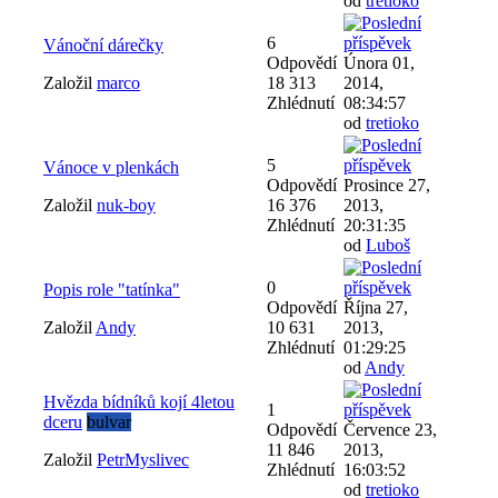
od
tretioko
6
Vánoční dárečky
Odpovědí
Února 01,
Založil
marco
18 313
2014,
Zhlédnutí
08:34:57
od
tretioko
5
Vánoce v plenkách
Odpovědí
Prosince 27,
Založil
nuk-boy
16 376
2013,
Zhlédnutí
20:31:35
od
Luboš
0
Popis role "tatínka"
Odpovědí
Října 27,
Založil
Andy
10 631
2013,
Zhlédnutí
01:29:25
od
Andy
Hvězda bídníků kojí 4letou
1
dceru
bulvar
Odpovědí
Července 23,
11 846
2013,
Založil
PetrMyslivec
Zhlédnutí
16:03:52
od
tretioko