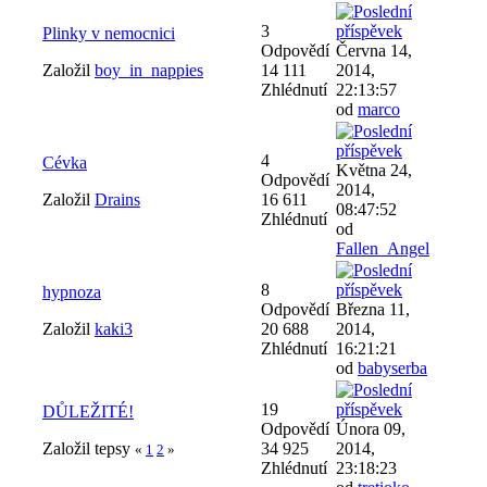
3
Plinky v nemocnici
Odpovědí
Června 14,
Založil
boy_in_nappies
14 111
2014,
Zhlédnutí
22:13:57
od
marco
4
Cévka
Května 24,
Odpovědí
2014,
Založil
Drains
16 611
08:47:52
Zhlédnutí
od
Fallen_Angel
8
hypnoza
Odpovědí
Března 11,
Založil
kaki3
20 688
2014,
Zhlédnutí
16:21:21
od
babyserba
19
DŮLEŽITÉ!
Odpovědí
Února 09,
Založil tepsy
34 925
2014,
«
1
2
»
Zhlédnutí
23:18:23