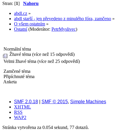
Stran: [
1
]
Nahoru
abdl.cz
»
abdl starší - jen převedeno z minulého fóra, zamčeno
»
O všem ostatním
»
Ostatní
(Moderátor:
PetrMyslivec
)
Normální téma
Žhavé téma (více než 15 odpovědí)
Velmi žhavé téma (více než 25 odpovědí)
Zamčené téma
Připíchnuté téma
Anketa
SMF 2.0.18
|
SMF © 2015
,
Simple Machines
XHTML
RSS
WAP2
Stránka vytvořena za 0.054 sekund, 77 dotazů.