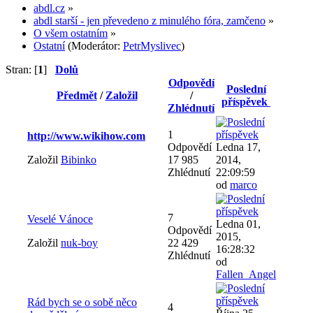
abdl.cz
»
abdl starší - jen převedeno z minulého fóra, zamčeno
»
O všem ostatním
»
Ostatní
(Moderátor:
PetrMyslivec
)
Stran: [
1
]
Dolů
Odpovědí
Poslední
Předmět
/
Založil
/
příspěvek
Zhlédnutí
1
http://www.wikihow.com
Odpovědí
Ledna 17,
Založil
Bibinko
17 985
2014,
Zhlédnutí
22:09:59
od
marco
7
Veselé Vánoce
Ledna 01,
Odpovědí
2015,
Založil
nuk-boy
22 429
16:28:32
Zhlédnutí
od
Fallen_Angel
Rád bych se o sobě něco
4