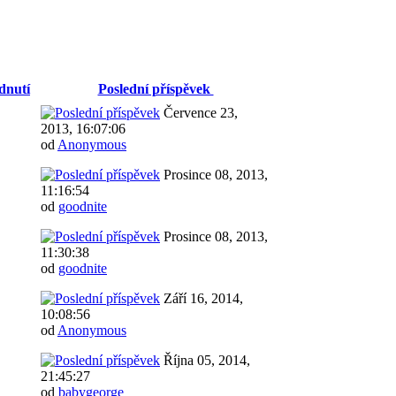
dnutí
Poslední příspěvek
Července 23,
2013, 16:07:06
od
Anonymous
Prosince 08, 2013,
11:16:54
od
goodnite
Prosince 08, 2013,
11:30:38
od
goodnite
Září 16, 2014,
10:08:56
od
Anonymous
Října 05, 2014,
21:45:27
od
babygeorge