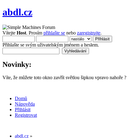
abdl.cz
Vítejte
Host
. Prosím
přihlašte se
nebo
zaregistrujte
.
Přihlašte se svým uživatelským jménem a heslem.
Novinky:
Víte, že můžete toto okno zavřít světlou šipkou vpravo nahoře ?
Domů
Nápověda
Přihlásit
Registrovat
abdl.cz
»