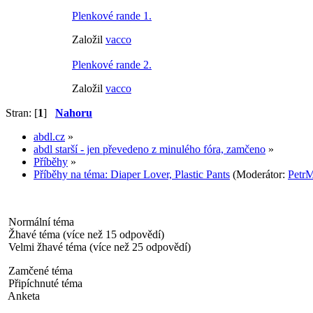
Plenkové rande 1.
Založil
vacco
Plenkové rande 2.
Založil
vacco
Stran: [
1
]
Nahoru
abdl.cz
»
abdl starší - jen převedeno z minulého fóra, zamčeno
»
Příběhy
»
Příběhy na téma: Diaper Lover, Plastic Pants
(Moderátor:
PetrM
Normální téma
Žhavé téma (více než 15 odpovědí)
Velmi žhavé téma (více než 25 odpovědí)
Zamčené téma
Připíchnuté téma
Anketa