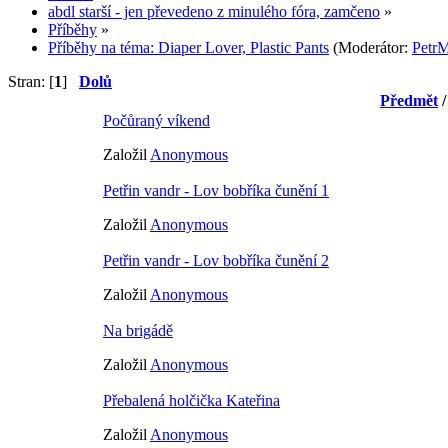
abdl starší - jen převedeno z minulého fóra, zamčeno
»
Příběhy
»
Příběhy na téma: Diaper Lover, Plastic Pants
(Moderátor:
PetrM
Stran: [
1
]
Dolů
Předmět
Počůraný víkend
Založil
Anonymous
Petřin vandr - Lov bobříka čunění 1
Založil
Anonymous
Petřin vandr - Lov bobříka čunění 2
Založil
Anonymous
Na brigádě
Založil
Anonymous
Přebalená holčička Kateřina
Založil
Anonymous