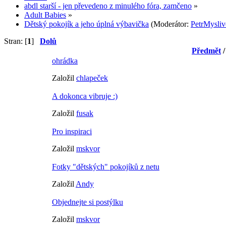
abdl starší - jen převedeno z minulého fóra, zamčeno
»
Adult Babies
»
Dětský pokojík a jeho úplná výbavička
(Moderátor:
PetrMysliv
Stran: [
1
]
Dolů
Předmět
ohrádka
Založil
chlapeček
A dokonca vibruje :)
Založil
fusak
Pro inspiraci
Založil
mskvor
Fotky "dětských" pokojíků z netu
Založil
Andy
Objednejte si postýlku
Založil
mskvor