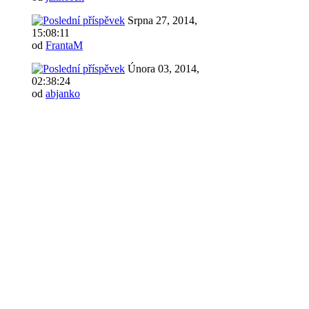
Srpna 27, 2014,
15:08:11
od
FrantaM
Února 03, 2014,
02:38:24
od
abjanko