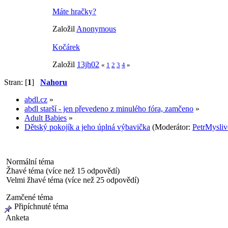
Máte hračky?
Založil
Anonymous
Kočárek
Založil
13jh02
«
1
2
3
4
»
Stran: [
1
]
Nahoru
abdl.cz
»
abdl starší - jen převedeno z minulého fóra, zamčeno
»
Adult Babies
»
Dětský pokojík a jeho úplná výbavička
(Moderátor:
PetrMysliv
Normální téma
Žhavé téma (více než 15 odpovědí)
Velmi žhavé téma (více než 25 odpovědí)
Zamčené téma
Připíchnuté téma
Anketa