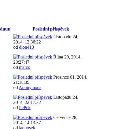
dnutí
Poslední příspěvek
Listopadu 24,
2014, 12:36:22
od
dion413
Října 20, 2014,
23:27:47
od
marco
Prosince 01, 2014,
21:18:35
od
Anonymous
Listopadu 24,
2014, 22:17:32
od
PePek
Července 28,
2014, 14:13:37
od
janhosek