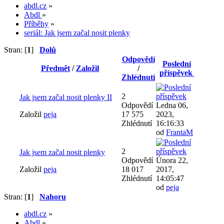
abdl.cz
»
Abdl
»
Příběhy
»
seriál: Jak jsem začal nosit plenky
Stran: [
1
]
Dolů
Odpovědí
Poslední
Předmět
/
Založil
/
příspěvek
Zhlédnutí
2
Jak jsem začal nosit plenky II
Odpovědí
Ledna 06,
Založil
peja
17 575
2023,
Zhlédnutí
16:16:33
od
FrantaM
2
Jak jsem začal nosit plenky
Odpovědí
Února 22,
Založil
peja
18 017
2017,
Zhlédnutí
14:05:47
od
peja
Stran: [
1
]
Nahoru
abdl.cz
»
Abdl
»