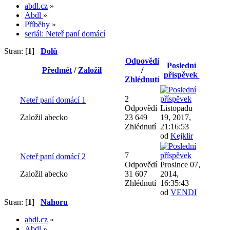
abdl.cz
»
Abdl
»
Příběhy
»
seriál: Neteř paní domácí
Stran: [
1
]
Dolů
Odpovědí
Poslední
Předmět
/
Založil
/
příspěvek
Zhlédnutí
2
Neteř paní domácí 1
Odpovědí
Listopadu
Založil abecko
23 649
19, 2017,
Zhlédnutí
21:16:53
od
Kejklir
7
Neteř paní domácí 2
Odpovědí
Prosince 07,
Založil abecko
31 607
2014,
Zhlédnutí
16:35:43
od
VENDI
Stran: [
1
]
Nahoru
abdl.cz
»
Abdl
»