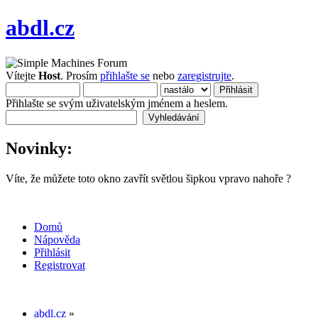
abdl.cz
Vítejte
Host
. Prosím
přihlašte se
nebo
zaregistrujte
.
Přihlašte se svým uživatelským jménem a heslem.
Novinky:
Víte, že můžete toto okno zavřít světlou šipkou vpravo nahoře ?
Domů
Nápověda
Přihlásit
Registrovat
abdl.cz
»