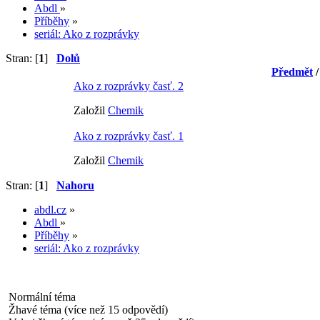
Abdl
»
Příběhy
»
seriál: Ako z rozprávky
Stran: [
1
]
Dolů
Předmět
Ako z rozprávky časť. 2
Založil
Chemik
Ako z rozprávky časť. 1
Založil
Chemik
Stran: [
1
]
Nahoru
abdl.cz
»
Abdl
»
Příběhy
»
seriál: Ako z rozprávky
Normální téma
Žhavé téma (více než 15 odpovědí)