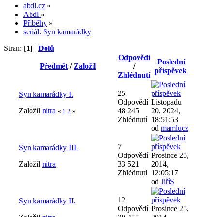
abdl.cz
»
Abdl
»
Příběhy
»
seriál: Syn kamarádky
Stran: [
1
]
Dolů
Odpovědí
Poslední
Předmět
/
Založil
/
příspěvek
Zhlédnutí
25
Syn kamarádky I.
Odpovědí
Listopadu
Založil
nitra
48 245
20, 2024,
«
1
2
»
Zhlédnutí
18:51:53
od
mamlucz
7
Syn kamarádky III.
Odpovědí
Prosince 25,
Založil
nitra
33 521
2014,
Zhlédnutí
12:05:17
od
JiříS
12
Syn kamarádky II.
Odpovědí
Prosince 25,