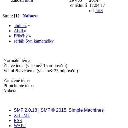
Založil
nitra
29 455
2014,
Zhlédnutí
12:04:17
od
JiříS
Stran: [
1
]
Nahoru
abdl.cz
»
Abdl
»
Příběhy
»
seriál: Syn kamarádky
Normální téma
Žhavé téma (více než 15 odpovědí)
Velmi žhavé téma (více než 25 odpovědí)
Zamčené téma
Připíchnuté téma
Anketa
SMF 2.0.18
|
SMF © 2015
,
Simple Machines
XHTML
RSS
WAP2