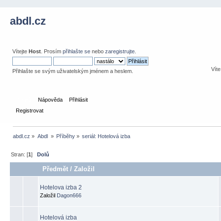
abdl.cz
Vítejte
Host
. Prosím
přihlašte se
nebo
zaregistrujte
.
Víte
Přihlašte se svým uživatelským jménem a heslem.
Domů
Nápověda
Přihlásit
Registrovat
abdl.cz
»
Abdl 
»
Příběhy
»
seriál: Hotelová izba
Stran: [
1
]
Dolů
Předmět
/
Založil
Hotelova izba 2
Založil
Dagon666
Hotelová izba