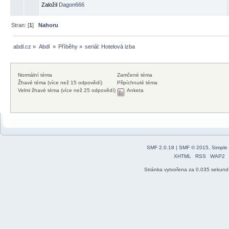
Založil
Dagon666
Stran: [
1
]
Nahoru
abdl.cz
»
Abdl 
»
Příběhy
»
seriál: Hotelová izba
Normální téma
Zamčené téma
Žhavé téma (více než 15 odpovědí)
Připíchnuté téma
Velmi žhavé téma (více než 25 odpovědí)
Anketa
SMF 2.0.18
|
SMF © 2015
,
Simple
XHTML
RSS
WAP2
Stránka vytvořena za 0.035 sekund