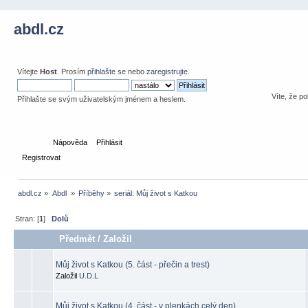
abdl.cz
Vítejte
Host
. Prosím
přihlašte se
nebo
zaregistrujte
.
Víte, že po
Přihlašte se svým uživatelským jménem a heslem.
Domů
Nápověda
Přihlásit
Registrovat
abdl.cz
»
Abdl 
»
Příběhy
»
seriál: Můj život s Katkou
Stran: [
1
]
Dolů
Předmět
/
Založil
Můj život s Katkou (5. část - přečin a trest)
Založil
U.D.L
Můj život s Katkou (4. část - v plenkách celý den)