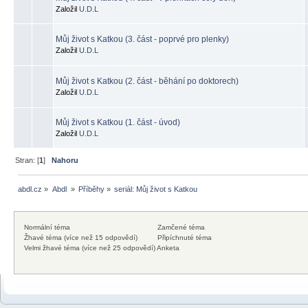
Založil
U.D.L
Můj život s Katkou (3. část - poprvé pro plenky)
Založil
U.D.L
Můj život s Katkou (2. část - běhání po doktorech)
Založil
U.D.L
Můj život s Katkou (1. část - úvod)
Založil
U.D.L
Stran: [
1
]
Nahoru
abdl.cz
»
Abdl 
»
Příběhy
»
seriál: Můj život s Katkou
Normální téma
Zamčené téma
Žhavé téma (více než 15 odpovědí)
Připíchnuté téma
Velmi žhavé téma (více než 25 odpovědí)
Anketa