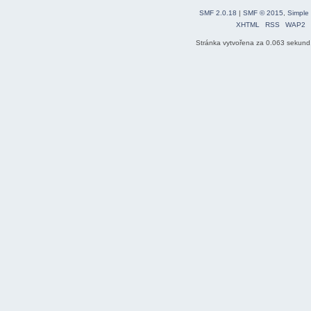
SMF 2.0.18
|
SMF © 2015
,
Simple
XHTML
RSS
WAP2
Stránka vytvořena za 0.063 sekund