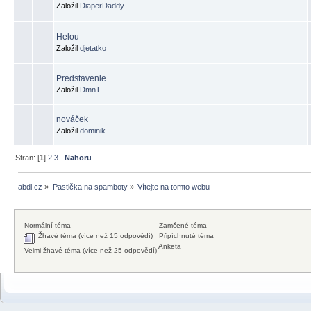
Založil
DiaperDaddy
Helou
Založil
djetatko
Predstavenie
Založil
DmnT
nováček
Založil
dominik
Stran: [
1
]
2
3
Nahoru
abdl.cz
»
Pastička na spamboty
»
Vítejte na tomto webu
Normální téma
Zamčené téma
Žhavé téma (více než 15 odpovědí)
Připíchnuté téma
Anketa
Velmi žhavé téma (více než 25 odpovědí)