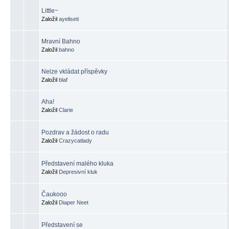
Little~
Založil
ayeliseti
Mravní Bahno
Založil
bahno
Nelze vkládat příspěvky
Založil
blaf
Aha!
Založil
Clarie
Pozdrav a žádost o radu
Založil
Crazycatlady
Představení malého kluka
Založil
Depresivní kluk
Čaukooo
Založil
Diaper Neet
Představení se