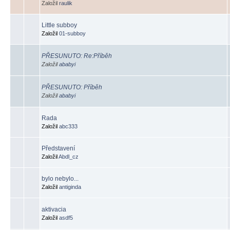
Založil
raulik
Little subboy
Založil
01-subboy
PŘESUNUTO: Re:Příběh
Založil
ababyi
PŘESUNUTO: Příběh
Založil
ababyi
Rada
Založil
abc333
Představení
Založil
Abdl_cz
bylo nebylo...
Založil
antiginda
aktivacia
Založil
asdf5