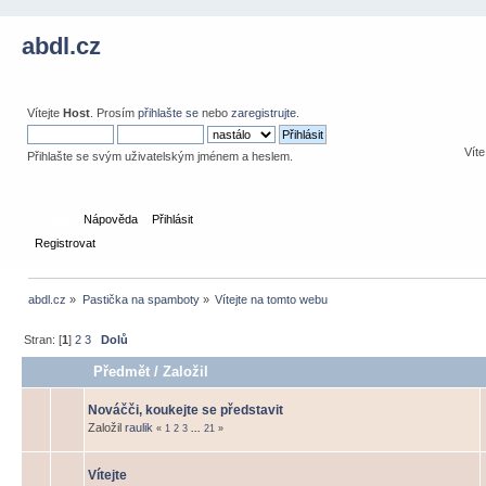
abdl.cz
Vítejte
Host
. Prosím
přihlašte se
nebo
zaregistrujte
.
Víte
Přihlašte se svým uživatelským jménem a heslem.
Domů
Nápověda
Přihlásit
Registrovat
abdl.cz
»
Pastička na spamboty
»
Vítejte na tomto webu
Stran: [
1
]
2
3
Dolů
Předmět
/
Založil
Nováčči, koukejte se představit
Založil
raulik
«
1
2
3
...
21
»
Vítejte