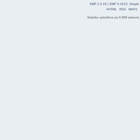
SMF 2.0.18
|
SMF © 2015
,
Simple
XHTML
RSS
WAP2
Stránka vytvořena za 0.099 sekund,