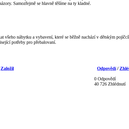
a názory. Samozřejmě se hlavně těšíme na ty kladné.
ýkat všeho nábytku a vybavení, které se běžně nachází v dětským pojíč
isející potřeby pro přebalovaní.
/
Založil
Odpovědí
/
Zhlé
0 Odpovědí
40 726 Zhlédnutí