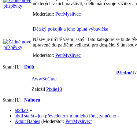
některých z nich navštívit, sdělte nám svoje zážitky 
Moderátor:
PetrMyslivec
Dětský pokojík a jeho úplná výbavička
Název je určitě všem jasný. Tato kategorie se bude t
upravené do patřičné velikosti pro dospělé. S tím souv
Moderátor:
PetrMyslivec
Stran: [
1
]
Dolů
Předmět
AwwSoCute
Založil
Pixiie13
Stran: [
1
]
Nahoru
abdl.cz
»
abdl starší - jen převedeno z minulého fóra, zamčeno
»
Adult Babies
(Moderátor:
PetrMyslivec
)