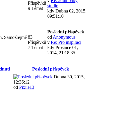
v
Re: adult baby
Příspěvků
studio
9 Témat
kdy Dubna 02, 2015,
09:51:10
Poslední příspěvek
83
od
Anonymous
cíh. Samozřejmě
Příspěvků
v
Re: Pro inspiraci
7 Témat
kdy Prosince 01,
2014, 21:18:35
dnutí
Poslední příspěvek
Dubna 30, 2015,
12:36:12
od
Pixiie13