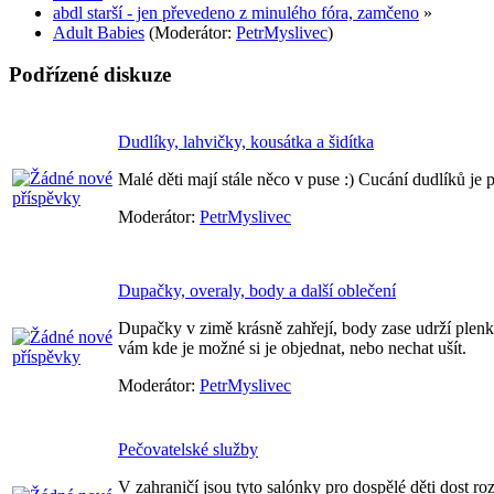
abdl starší - jen převedeno z minulého fóra, zamčeno
»
Adult Babies
(Moderátor:
PetrMyslivec
)
Podřízené diskuze
Dudlíky, lahvičky, kousátka a šidítka
Malé děti mají stále něco v puse :) Cucání dudlíků je 
Moderátor:
PetrMyslivec
Dupačky, overaly, body a další oblečení
Dupačky v zimě krásně zahřejí, body zase udrží plenk
vám kde je možné si je objednat, nebo nechat ušít.
Moderátor:
PetrMyslivec
Pečovatelské služby
V zahraničí jsou tyto salónky pro dospělé děti dost roz