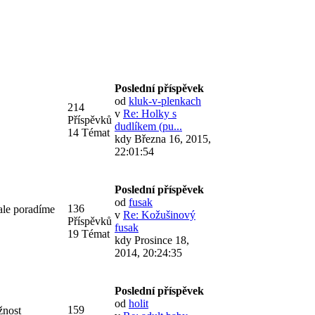
Poslední příspěvek
od
kluk-v-plenkach
214
v
Re: Holky s
Příspěvků
dudlíkem (pu...
14 Témat
kdy Března 16, 2015,
22:01:54
Poslední příspěvek
od
fusak
136
ale poradíme
v
Re: Kožušinový
Příspěvků
fusak
19 Témat
kdy Prosince 18,
2014, 20:24:35
Poslední příspěvek
od
holit
159
žnost