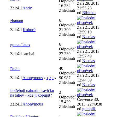
Odpovědí
Září 29, 2013,
16 232
Založil
Andy
21:53:23
Zhlédnutí
od
Bibinko
6
zhanam
Odpovědí
Září 21, 2013,
Založil
Kobor9
21 399
12:59:10
Zhlédnutí
od
Nicolas
6
guma / latex
Odpovědí
Září 21, 2013,
Založil sambal
27 239
12:57:49
Zhlédnutí
od
Nicolas
40
Dudu
Odpovědí
Září 21, 2013,
Založil
Anonymous
90 987
«
1
2
3
»
12:44:39
Zhlédnutí
od
Nicolas
Potřebuji náhradní savičku
2
na lahev - kde ji kopupit?
Odpovědí
Července 30,
15 429
Založil
Anonymous
2013, 22:49:38
Zhlédnutí
od
gumplík
1
Dudlík z Ukrainy