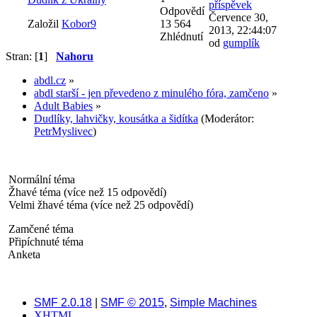
Odpovědí
Července 30,
Založil
Kobor9
13 564
2013, 22:44:07
Zhlédnutí
od
gumplík
Stran: [
1
]
Nahoru
abdl.cz
»
abdl starší - jen převedeno z minulého fóra, zamčeno
»
Adult Babies
»
Dudlíky, lahvičky, kousátka a šidítka
(Moderátor:
PetrMyslivec
)
Normální téma
Žhavé téma (více než 15 odpovědí)
Velmi žhavé téma (více než 25 odpovědí)
Zamčené téma
Připíchnuté téma
Anketa
SMF 2.0.18
|
SMF © 2015
,
Simple Machines
XHTML