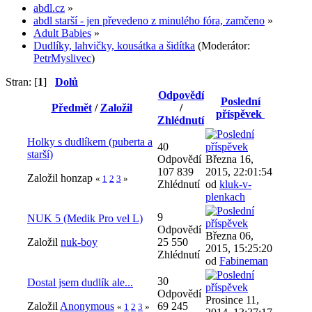
abdl.cz
»
abdl starší - jen převedeno z minulého fóra, zamčeno
»
Adult Babies
»
Dudlíky, lahvičky, kousátka a šidítka
(Moderátor:
PetrMyslivec
)
Stran: [
1
]
Dolů
Odpovědí
Poslední
Předmět
/
Založil
/
příspěvek
Zhlédnutí
Holky s dudlíkem (puberta a
40
starší)
Odpovědí
Března 16,
107 839
2015, 22:01:54
Založil honzap
«
1
2
3
»
Zhlédnutí
od
kluk-v-
plenkach
9
NUK 5 (Medik Pro vel L)
Odpovědí
Března 06,
Založil
nuk-boy
25 550
2015, 15:25:20
Zhlédnutí
od
Fabineman
30
Dostal jsem dudlík ale...
Odpovědí
Prosince 11,
Založil
Anonymous
69 245
«
1
2
3
»