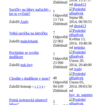
2014, 13:37:17
Zhlédnutí
od
dion413
Savičky na láhev načuchly -
1
lze to vyčistit?
Odpovědí
Srpna 08,
13 716
Založil
Andy
2014, 06:50:53
Zhlédnutí
od
dion413
7
Velká savička na lahvičku
Odpovědí
Května 13,
Založil
malaJohank
22 002
2014, 19:40:36
Zhlédnutí
od
tretioko
Pochlubte se svojím
7
dudlíkem
Odpovědí
Února 20,
23 090
Založil
nuk-boy
2014, 20:40:00
Zhlédnutí
od
Andy
48
Chodíte s dudlíkem v puse?
Odpovědí
Února 05,
Založil honzap
94 639
2014, 09:03:50
«
1
2
3
4
»
Zhlédnutí
od
boy_in_nappies
Potisk kojenecká plastové
2
láhve?