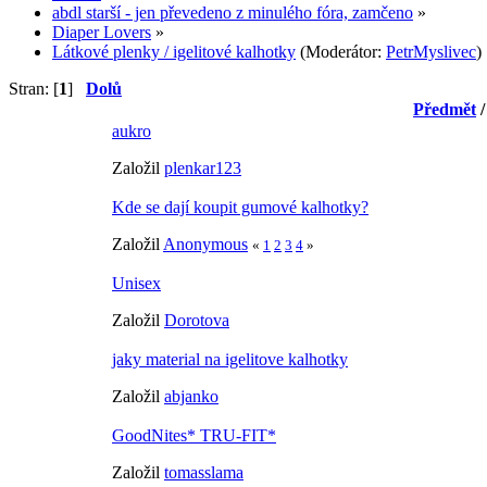
abdl starší - jen převedeno z minulého fóra, zamčeno
»
Diaper Lovers
»
Látkové plenky / igelitové kalhotky
(Moderátor:
PetrMyslivec
)
Stran: [
1
]
Dolů
Předmět
aukro
Založil
plenkar123
Kde se dají koupit gumové kalhotky?
Založil
Anonymous
«
1
2
3
4
»
Unisex
Založil
Dorotova
jaky material na igelitove kalhotky
Založil
abjanko
GoodNites* TRU-FIT*
Založil
tomasslama