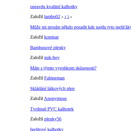
opravdu kvalitní kalhotky
Založil
lambo02
«
1
2
»
Může mi prosím někdo poradit kde najdu tyto igeliťák
Založil
komisar
Bambusové plenky
Založil
nuk-boy
Máte s týmto vyrobkom skúsenosti?
Založil
Fabineman
Skládání látkových plen
Založil
Anonymous
Tvrdnutí PVC kalhotek
Založil
plenky56
Igelitové kalhotky