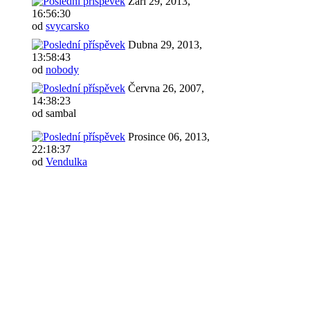
Září 29, 2013,
16:56:30
od
svycarsko
Dubna 29, 2013,
13:58:43
od
nobody
Června 26, 2007,
14:38:23
od sambal
Prosince 06, 2013,
22:18:37
od
Vendulka