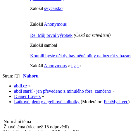
Založil
svycarsko
Založil
Anonymous
Re: Můj první výrobek
(Čeká na schválení)
Založil sambal
Koupili byste někdy bavlněné plíny na inzerát v bazar
Založil
Anonymous
«
1
2
3
»
Stran: [
1
]
Nahoru
abdl.cz
»
abdl starší - jen převedeno z minulého fóra, zamčeno
»
Diaper Lovers
»
Látkové plenky / igelitové kalhotky
(Moderátor:
PetrMyslivec
)
Normální téma
Žhavé téma (více než 15 odpovědí)