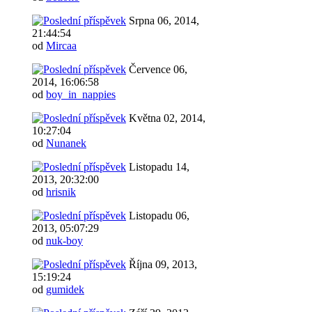
Srpna 06, 2014,
21:44:54
od
Mircaa
Července 06,
2014, 16:06:58
od
boy_in_nappies
Května 02, 2014,
10:27:04
od
Nunanek
Listopadu 14,
2013, 20:32:00
od
hrisnik
Listopadu 06,
2013, 05:07:29
od
nuk-boy
Října 09, 2013,
15:19:24
od
gumidek