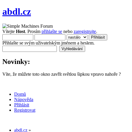
abdl.cz
Vítejte
Host
. Prosím
přihlašte se
nebo
zaregistrujte
.
Přihlašte se svým uživatelským jménem a heslem.
Novinky:
Víte, že můžete toto okno zavřít světlou šipkou vpravo nahoře ?
Domů
Nápověda
Přihlásit
Registrovat
abdl.cz
»