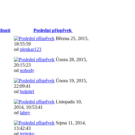
dnutí
Poslední příspěvek
Března 25, 2015,
18:55:59
od
plenkar123
Února 28, 2015,
20:15:23
od
nobody
Února 19, 2015,
22:09:41
od
bulpitel
Listopadu 10,
2014, 10:53:41
od
lahev
Srpna 11, 2014,
13:42:43
od
tretioko