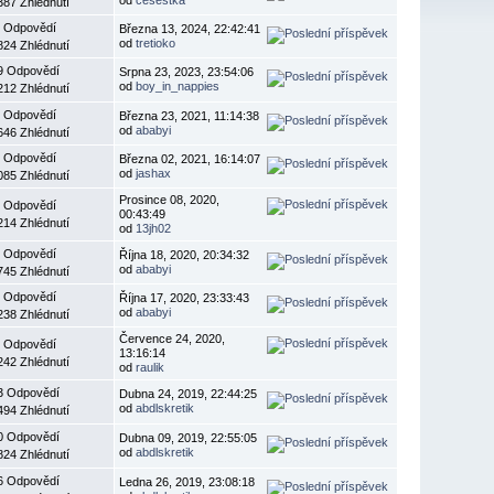
387 Zhlédnutí
 Odpovědí
Března 13, 2024, 22:42:41
od
tretioko
824 Zhlédnutí
9 Odpovědí
Srpna 23, 2023, 23:54:06
od
boy_in_nappies
212 Zhlédnutí
 Odpovědí
Března 23, 2021, 11:14:38
od
ababyi
646 Zhlédnutí
 Odpovědí
Března 02, 2021, 16:14:07
od
jashax
085 Zhlédnutí
Prosince 08, 2020,
 Odpovědí
00:43:49
214 Zhlédnutí
od
13jh02
 Odpovědí
Října 18, 2020, 20:34:32
od
ababyi
745 Zhlédnutí
 Odpovědí
Října 17, 2020, 23:33:43
od
ababyi
238 Zhlédnutí
Července 24, 2020,
 Odpovědí
13:16:14
242 Zhlédnutí
od
raulik
3 Odpovědí
Dubna 24, 2019, 22:44:25
od
abdlskretik
494 Zhlédnutí
0 Odpovědí
Dubna 09, 2019, 22:55:05
od
abdlskretik
824 Zhlédnutí
6 Odpovědí
Ledna 26, 2019, 23:08:18