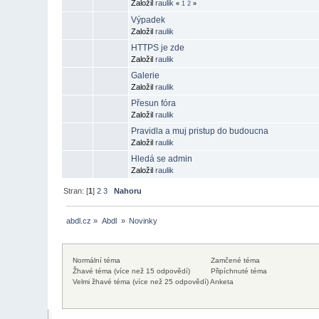
Založil
raulik
«
1
2
»
Výpadek
Založil
raulik
HTTPS je zde
Založil
raulik
Galerie
Založil
raulik
Přesun fóra
Založil
raulik
Pravidla a muj pristup do budoucna
Založil
raulik
Hledá se admin
Založil
raulik
Stran: [
1
]
2
3
Nahoru
abdl.cz
»
Abdl 
»
Novinky
Normální téma
Zamčené téma
Žhavé téma (více než 15 odpovědí)
Připíchnuté téma
Velmi žhavé téma (více než 25 odpovědí)
Anketa