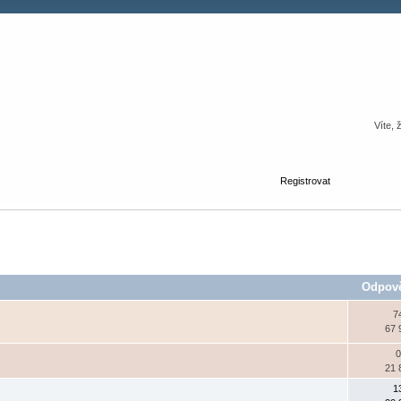
Víte, 
Registrovat
Odpov
7
67 
0
21 
1