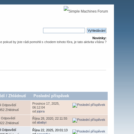
Novinky:
že pokud by jste rádi pomohli s chodem tohoto fóra, je tato aktivita vítána ?
ědí
/
Zhlédnutí
Poslední příspěvek
Prosince 17, 2025,
4 Odpovědí
06:12:04
952 Zhlédnutí
od
jojora
 Odpovědí
Října 28, 2020, 22:11:55
od
ababyi
822 Zhlédnutí
3 Odpovědí
Října 22, 2025, 20:01:13
od
cesestka