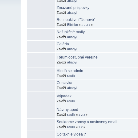
Založil
ababyi
Zmazané príspevky
Založil
ababyi
Re: neaktivní "členové"
Založil
Bibinko
«
1
2
3
4
»
Nefunkčné maily
Založil
ababyi
Galéria
Založil
ababyi
Fórum dostupné verejne
Založil
ababyi
Hledá se admin
Založil
raulik
Odstavka
Založil
ababyi
Výpadek
Založil
raulik
Návrhy apod
Založil
raulik
«
1
2
3
»
Soukrome zpravy a nastaveny email
Založil
raulik
«
1
2
»
Co takhle videa ?