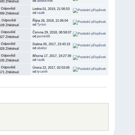
od
abdlskretik
600 Zhlédnutí
 Odpovědí
Ledna 01, 2019, 21:56:53
od
raulik
899 Zhlédnutí
1 Odpovědí
Října 26, 2018, 21:06:04
od
Tyrion
108 Zhlédnutí
 Odpovědí
Června 29, 2018, 08:58:07
od
jasmin68
827 Zhlédnutí
 Odpovědí
Dubna 05, 2017, 23:43:15
od
ababyi
328 Zhlédnutí
 Odpovědí
Března 17, 2017, 19:27:39
od
raulik
635 Zhlédnutí
 Odpovědí
Února 22, 2017, 02:03:05
od
lycanth
571 Zhlédnutí