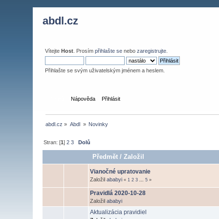
abdl.cz
Vítejte
Host
. Prosím
přihlašte se
nebo
zaregistrujte
.
Přihlašte se svým uživatelským jménem a heslem.
Domů
Nápověda
Přihlásit
abdl.cz
»
Abdl 
»
Novinky
Stran: [
1
]
2
3
Dolů
Předmět
/
Založil
Vianočné upratovanie
Založil
ababyi
«
1
2
3
...
5
»
Pravidlá 2020-10-28
Založil
ababyi
Aktualizácia pravidiel