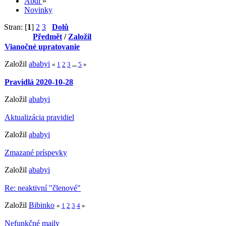
Abdl
»
Novinky
Stran: [
1
]
2
3
Dolů
Předmět
/
Založil
Vianočné upratovanie
Založil
ababyi
«
1
2
3
...
5
»
Pravidlá 2020-10-28
Založil
ababyi
Aktualizácia pravidiel
Založil
ababyi
Zmazané príspevky
Založil
ababyi
Re: neaktivní "členové"
Založil
Bibinko
«
1
2
3
4
»
Nefunkčné maily