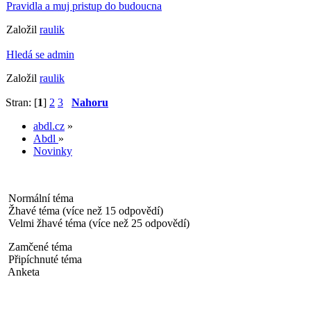
Pravidla a muj pristup do budoucna
Založil
raulik
Hledá se admin
Založil
raulik
Stran: [
1
]
2
3
Nahoru
abdl.cz
»
Abdl
»
Novinky
Normální téma
Žhavé téma (více než 15 odpovědí)
Velmi žhavé téma (více než 25 odpovědí)
Zamčené téma
Připíchnuté téma
Anketa