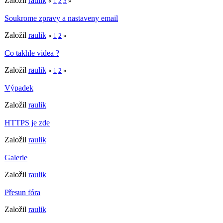
Založil
raulik
«
1
2
3
»
Soukrome zpravy a nastaveny email
Založil
raulik
«
1
2
»
Co takhle videa ?
Založil
raulik
«
1
2
»
Výpadek
Založil
raulik
HTTPS je zde
Založil
raulik
Galerie
Založil
raulik
Přesun fóra
Založil
raulik